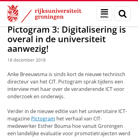
Skip
Skip
Maatschappij/bedrijven
Actueel
Menu
Zoek
to
to
en
Content
Navigation
zoeken
Pictogram 3: Digitalisering is
overal in de universiteit
aanwezig!
18 december 2018
Anke Breeuwsma is sinds kort de nieuwe technisch
directeur van het CIT. Pictogram sprak tijdens een
interview met haar over de veranderende ICT voor
onderzoek en onderwijs.
Verder in de nieuwe editie van het universitaire ICT-
magazine
Pictogram
het verhaal van CIT-
medewerker Esther Bouma hoe vanuit Groningen
een landelijke evaluatie voor promotietrajecten werd