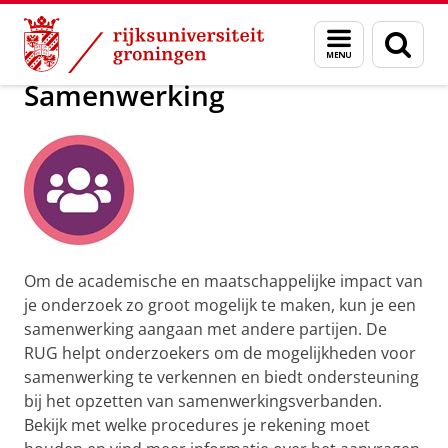
Skip
Skip
Onderzoek
Research Support Portal
Voor je onderzoek
Menu
Zoek
to
to
en
Content
Navigation
zoeken
Samenwerking
Om de academische en maatschappelijke impact van
je onderzoek zo groot mogelijk te maken, kun je een
samenwerking aangaan met andere partijen. De
RUG helpt onderzoekers om de mogelijkheden voor
samenwerking te verkennen en biedt ondersteuning
bij het opzetten van samenwerkingsverbanden.
Bekijk met welke procedures je rekening moet