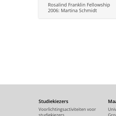
Rosalind Franklin Fellowship
2006: Martina Schmidt
Studiekiezers
Maa
Voorlichtingsactiviteiten voor
Univ
studiekiezers
Gro