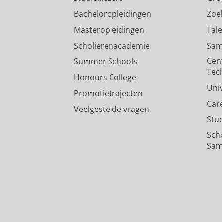
Bacheloropleidingen
Zoe
Masteropleidingen
Tal
Scholierenacademie
Sam
Cen
Summer Schools
Tec
Honours College
Uni
Promotietrajecten
Car
Veelgestelde vragen
Stu
Sch
Sam