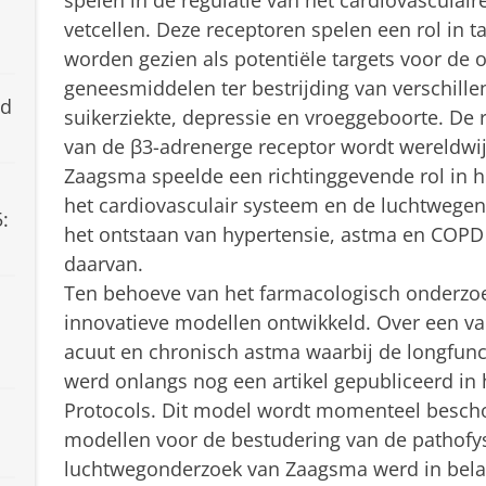
vetcellen. Deze receptoren spelen een rol in t
worden gezien als potentiële targets voor de 
geneesmiddelen ter bestrijding van verschill
nd
suikerziekte, depressie en vroeggeboorte. De
van de β3-adrenerge receptor wordt wereldwi
Zaagsma speelde een richtinggevende rol in 
het cardiovasculair systeem en de luchtwegen. 
:
het ontstaan van hypertensie, astma en COPD
daarvan.
Ten behoeve van het farmacologisch onderzoek
n
innovatieve modellen ontwikkeld. Over een v
acuut en chronisch astma waarbij de longfunc
werd onlangs nog een artikel gepubliceerd i
Protocols. Dit model wordt momenteel besch
modellen voor de bestudering van de pathofys
luchtwegonderzoek van Zaagsma werd in bela