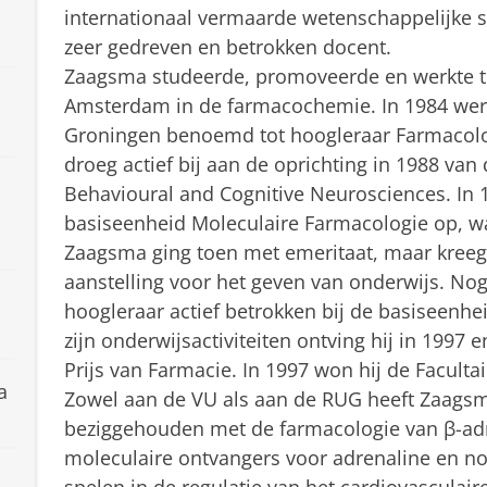
internationaal vermaarde wetenschappelijke s
zeer gedreven en betrokken docent.
Zaagsma studeerde, promoveerde en werkte tot
Amsterdam in de farmacochemie. In 1984 werd 
Groningen benoemd tot hoogleraar Farmacol
droeg actief bij aan de oprichting in 1988 van
Behavioural and Cognitive Neurosciences. In 1
basiseenheid Moleculaire Farmacologie op, waa
Zaagsma ging toen met emeritaat, maar kreeg
aanstelling voor het geven van onderwijs. Nog
hoogleraar actief betrokken bij de basiseenhe
zijn onderwijsactiviteiten ontving hij in 1997 
Prijs van Farmacie. In 1997 won hij de Facultai
a
Zowel aan de VU als aan de RUG heeft Zaagsma
beziggehouden met de farmacologie van β-adre
moleculaire ontvangers voor adrenaline en nor
spelen in de regulatie van het cardiovasculai