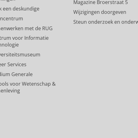
p
-
R
m
k
Magazine Broerstraat 5
a
p
i
-
a
k een deskundige
Wijzigingen doorgeven
g
a
j
a
n
encentrum
Steun onderzoek en onderw
i
g
k
c
a
enwerken met de RUG
n
i
s
c
a
a
n
u
o
l
trum voor Informatie
R
a
n
u
R
hnologie
i
R
i
n
i
versiteitsmuseum
j
i
v
t
j
k
j
e
R
k
eer Services
s
k
r
i
s
dium Generale
u
s
s
j
u
n
u
i
k
n
ools voor Wetenschap &
i
n
t
s
i
enleving
v
i
e
u
v
e
v
i
n
e
r
e
t
i
r
s
r
G
v
s
i
s
r
e
i
t
i
o
r
t
e
t
n
s
e