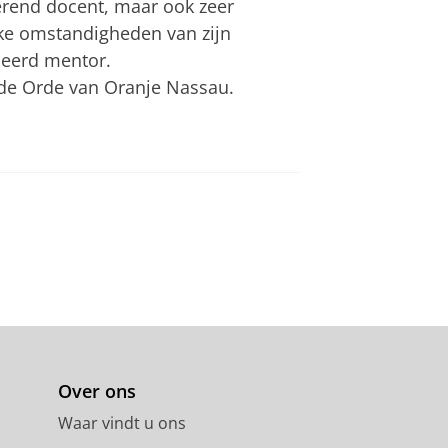
lerend docent, maar ook zeer
ke omstandigheden van zijn
eerd mentor.
de Orde van Oranje Nassau.
Over ons
Waar vindt u ons