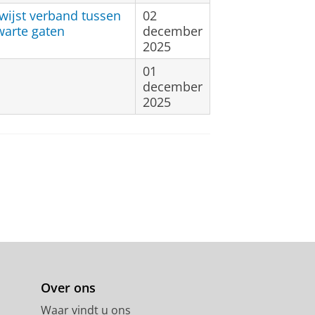
ewijst verband tussen
02
warte gaten
december
2025
01
december
2025
Over ons
Waar vindt u ons