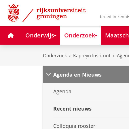
Skip
Skip
to
to
Content
Navigation
breed in kenni
Home
Onderwijs
Onderzoek
Maatsch
Onderzoek
Kapteyn Instituut
Agen
Agenda en Nieuws
Agenda
Recent nieuws
Colloquia rooster