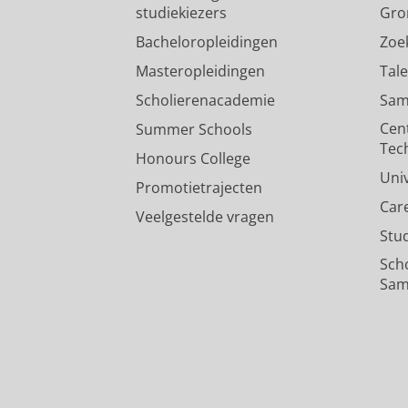
studiekiezers
Gro
Bacheloropleidingen
Zoe
Masteropleidingen
Tal
Scholierenacademie
Sam
Cen
Summer Schools
Tec
Honours College
Uni
Promotietrajecten
Car
Veelgestelde vragen
Stu
Sch
Sam