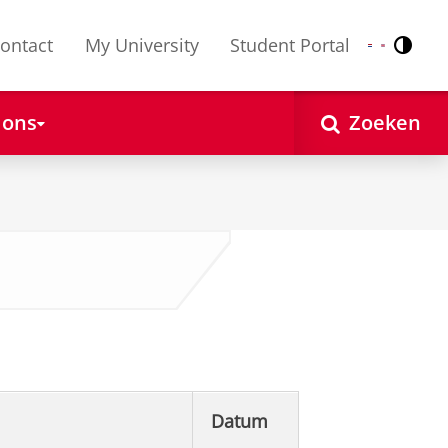
ontact
My University
Student Portal
Contr
Nederlands
English
 ons
Zoeken
Datum