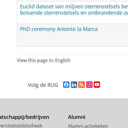
Euclid dataset van miljoen sterrenstelsels b
botsende sterrenstelsels en ontbrandende z
PhD ceremony Antonio la Marca
View this page in:
English
F
L
R
I
Y
Volg de RUG
a
i
S
n
o
c
n
S
s
u
e
k
-
t
T
b
e
f
a
u
o
d
e
g
b
tschappij/bedrijven
Alumni
o
I
e
r
e
ersiteitsbibliotheek
Alumni activiteiten