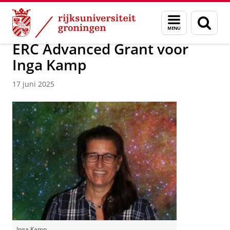
Skip
Skip
Onderzoek
Kapteyn Instituut
Agenda en Nieuws
Menu
Zoek
to
to
en
Content
Navigation
zoeken
ERC Advanced Grant voor
Inga Kamp
17 juni 2025
Inga Kamp