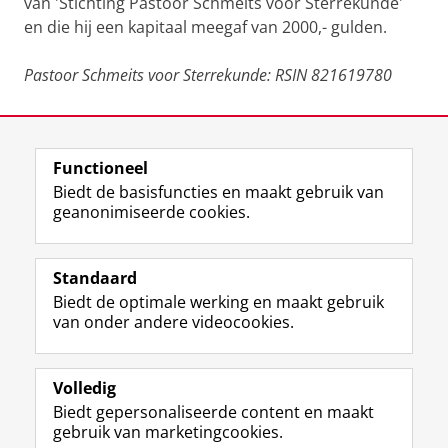
van 'Stichting Pastoor Schmeits voor Sterrekunde'
en die hij een kapitaal meegaf van 2000,- gulden.
Pastoor Schmeits voor Sterrekunde: RSIN 821619780
Laatst gewijzigd:
11 mei 2026 13:50
Functioneel
View this page in:
English
Biedt de basisfuncties en maakt gebruik van
geanonimiseerde cookies.
F
L
R
I
Y
Volg de RUG
a
i
S
n
o
Standaard
c
n
S
s
u
Biedt de optimale werking en maakt gebruik
e
k
-
t
T
Studiekiezers
van onder andere videocookies.
b
e
f
a
u
Maatschappij/bedrijven
o
d
e
g
b
o
I
e
r
e
Alumni
k
n
d
a
-
Volledig
p
-
R
m
k
Biedt gepersonaliseerde content en maakt
Over ons
a
p
i
-
a
gebruik van marketingcookies.
g
a
j
a
n