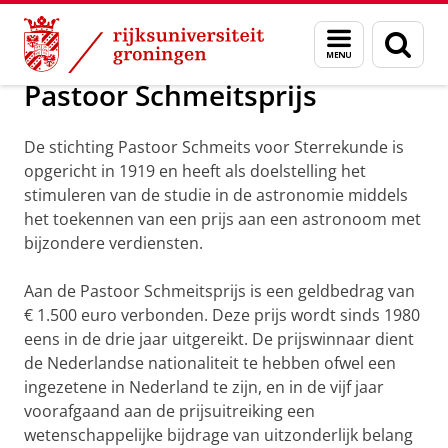
Skip
Skip
Onderzoek
Kapteyn Instituut
Over het instituut
Menu
Zoek
to
to
en
Content
Navigation
zoeken
Pastoor Schmeitsprijs
De stichting Pastoor Schmeits voor Sterrekunde is
opgericht in 1919 en heeft als doelstelling het
stimuleren van de studie in de astronomie middels
het toekennen van een prijs aan een astronoom met
bijzondere verdiensten.
Aan de Pastoor Schmeitsprijs is een geldbedrag van
€ 1.500 euro verbonden. Deze prijs wordt sinds 1980
eens in de drie jaar uitgereikt. De prijswinnaar dient
de Nederlandse nationaliteit te hebben ofwel een
ingezetene in Nederland te zijn, en in de vijf jaar
voorafgaand aan de prijsuitreiking een
wetenschappelijke bijdrage van uitzonderlijk belang