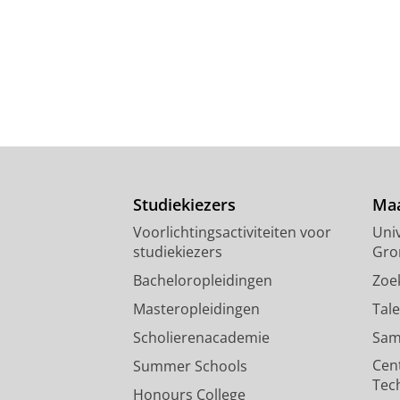
Studiekiezers
Maa
Voorlichtingsactiviteiten voor
Univ
studiekiezers
Gro
Bacheloropleidingen
Zoe
Masteropleidingen
Tal
Scholierenacademie
Sam
Cen
Summer Schools
Tec
Honours College