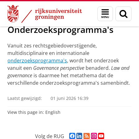
Skip
Skip
Onderwijs
Organisatie
Menu
Zoek
to
to
en
Content
Navigation
zoeken
Onderzoeksprogramma's
Vanuit zes rechtsgebiedoverstijgende,
multidisciplinaire en internationale
onderzoeksprogramma's
, wordt het onderzoek
vanuit een
Governance perspective
benaderd.
Law and
governance
is daarmee het metathema dat de
verschillende onderzoeksprogramma's samenbindt.
Laatst gewijzigd:
01 juni 2026 16:39
View this page in:
English
F
L
R
I
Y
Volg de RUG