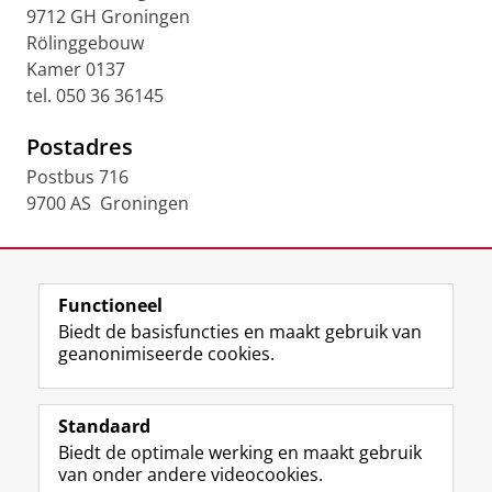
9712 GH Groningen
Rölinggebouw
Kamer 0137
tel. 050 36 36145
Postadres
Postbus 716
9700 AS Groningen
Laatst gewijzigd:
18 juni 2026 11:48
Functioneel
View this page in:
English
Biedt de basisfuncties en maakt gebruik van
geanonimiseerde cookies.
F
L
R
I
Y
Volg de RUG
a
i
S
n
o
Standaard
c
n
S
s
u
Biedt de optimale werking en maakt gebruik
e
k
-
t
T
Studiekiezers
van onder andere videocookies.
b
e
f
a
u