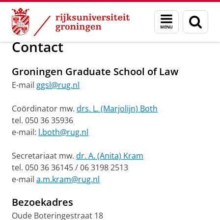
Skip
Skip
Onderwijs
Organisatie
Menu
Zoek
to
to
en
Content
Navigation
zoeken
Contact
Groningen Graduate School of Law
E-mail
ggsl@rug.nl
Coördinator mw.
drs. L. (Marjolijn) Both
tel. 050 36 35936
e-mail:
l.both@rug.nl
Secretariaat mw.
dr. A. (Anita) Kram
tel. 050 36 36145 / 06 3198 2513
e-mail
a.m.kram@rug.nl
Bezoekadres
Oude Boteringestraat 18