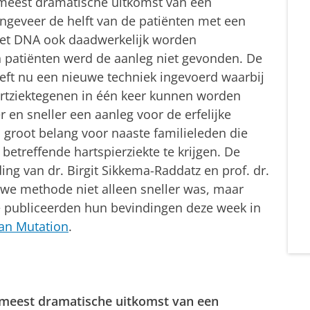
e meest dramatische uitkomst van een
 ongeveer de helft van de patiënten met een
n het DNA ook daadwerkelijk worden
n patiënten werd de aanleg niet gevonden. De
eft nu een nieuwe techniek ingevoerd waarbij
 hartziektegenen in één keer kunnen worden
 en sneller een aanleg voor de erfelijke
n groot belang voor naaste familieleden die
treffende hartspierziekte te krijgen. De
ng van dr. Birgit Sikkema-Raddatz en prof. dr.
uwe methode niet alleen sneller was, maar
e publiceerden hun bevindingen deze week in
n Mutation
.
e meest dramatische uitkomst van een