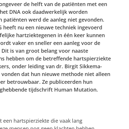
j ongeveer de helft van de patiënten met een
in het DNA ook daadwerkelijk worden
an patiënten werd de aanleg niet gevonden.
G heeft nu een nieuwe techniek ingevoerd
rfelijke hartziektegenen in één keer kunnen
rdt vaker en sneller een aanleg voor de
 Dit is van groot belang voor naaste
ns hebben om de betreffende hartspierziekte
ers, onder leiding van dr. Birgit Sikkema-
e, vonden dat hun nieuwe methode niet alleen
eer betrouwbaar. Ze publiceerden hun
aghebbende tijdschrift Human Mutation.
een hartspierziekte die vaak lang
deze mensen nog geen klachten hebben,