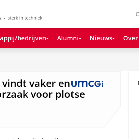
C
s - sterk in techniek
appij/bedrijven
Alumni
Nieuws
Over
vindt vaker en
oorzaak voor plotse