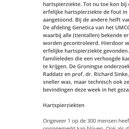
hartspierziekte. Tot nu toe kon bi
erfelijke hartspierziekte de fout 
aangetoond. Bij de andere helft v
De afdeling Genetica van het UMC
waarbij alle (tientallen) bekende e
worden gecontroleerd. Hierdoor wo
erfelijke hartspierziekte gevonden.
familieleden die een verhoogde ka
te krijgen. De Groningse onderzoek
Raddatz en prof. dr. Richard Sink
sneller was, maar technisch ook z
bevindingen deze week in het gez
Hartspierziekten
Ongeveer 1 op de 300 mensen heeft 
onopgemerkt kan blijven. Ook als 