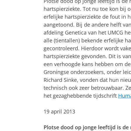
Plotse dood op jonge leeftijd is d
hartspierziekte. Tot nu toe kon bij
erfelijke hartspierziekte de fout i
aangetoond. Bij de andere helft va
afdeling Genetica van het UMCG he
alle (tientallen) bekende erfelijke
gecontroleerd. Hierdoor wordt vaker
hartspierziekte gevonden. Dit is va
een verhoogde kans hebben om de be
Groningse onderzoekers, onder leidi
Richard Sinke, vonden dat hun nie
technisch ook zeer betrouwbaar. Z
het gezaghebbende tijdschrift
Huma
19 april 2013
Plotse dood op jonge leeftijd is d