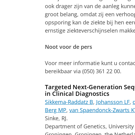
ook drager zijn van de aanleg kunn
groot belang, omdat zij een verhoo
opsporing kan de ziekte bij hen e
ernstige ziekteverschijnselen makk
Noot voor de pers
Voor meer informatie kunt u cont
bereikbaar via (050) 361 22 00.
Targeted Next-Generation Seq
in Clinical Diagnostics
Sikkema-Raddatz B
,
Johansson LF
,
Berg MP
,
van Spaendonck-Zwarts K
Sinke, RJ.
Department of Genetics, University
Groningen, Groningen, the Netherl