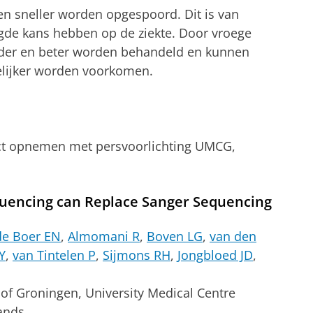
en sneller worden opgespoord. Dit is van
gde kans hebben op de ziekte. Door vroege
erder en beter worden behandeld en kunnen
elijker worden voorkomen.
act opnemen met persvoorlichting UMCG,
uencing can Replace Sanger Sequencing
de Boer EN
,
Almomani R
,
Boven LG
,
van den
Y
,
van Tintelen P
,
Sijmons RH
,
Jongbloed JD
,
 of Groningen, University Medical Centre
ands.