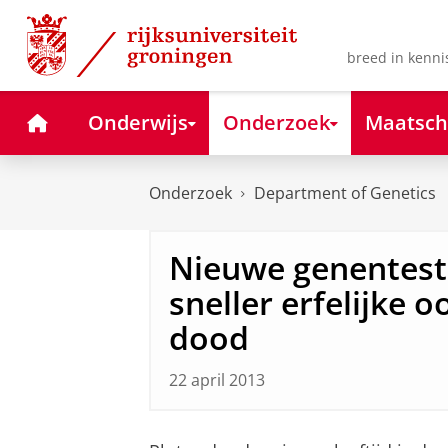
Skip
Skip
to
to
Content
Navigation
breed in kenni
Home
Onderwijs
Onderzoek
Maatsch
Onderzoek
Department of Genetics
Nieuwe genentest 
sneller erfelijke 
dood
22 april 2013