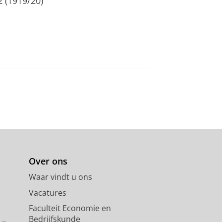
 2 (1919/20)
Over ons
Waar vindt u ons
Vacatures
Faculteit Economie en
Bedrijfskunde