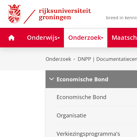
Skip
Skip
to
to
Content
Navigation
breed in kenni
Home
Onderwijs
Onderzoek
Maatsch
Onderzoek
DNPP | Documentatiecent
Economische Bond
Economische Bond
Organisatie
Verkiezingsprogramma's