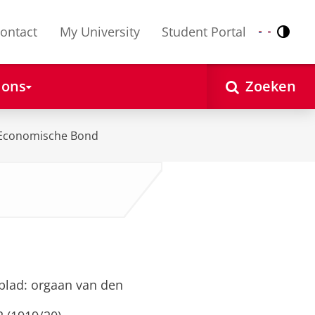
ontact
My University
Student Portal
Contr
Nederlands
English
 ons
Zoeken
Economische Bond
kblad: orgaan van den