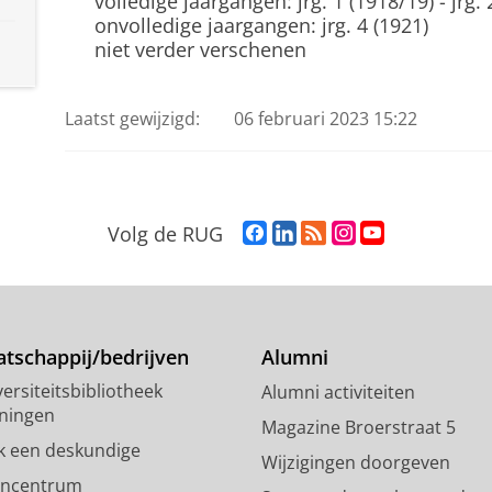
volledige jaargangen: jrg. 1 (1918/19) - jrg.
onvolledige jaargangen: jrg. 4 (1921)
niet verder verschenen
Laatst gewijzigd:
06 februari 2023 15:22
F
L
R
I
Y
Volg de RUG
a
i
S
n
o
c
n
S
s
u
e
k
-
t
T
b
e
f
a
u
o
d
e
g
b
tschappij/bedrijven
Alumni
o
I
e
r
e
ersiteitsbibliotheek
Alumni activiteiten
k
n
d
a
-
ningen
p
-
R
m
k
Magazine Broerstraat 5
a
p
i
-
a
k een deskundige
Wijzigingen doorgeven
g
a
j
a
n
encentrum