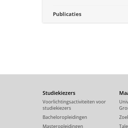
Publicaties
Studiekiezers
Maa
Voorlichtingsactiviteiten voor
Univ
studiekiezers
Gro
Bacheloropleidingen
Zoe
Masteropleidingen
Tal