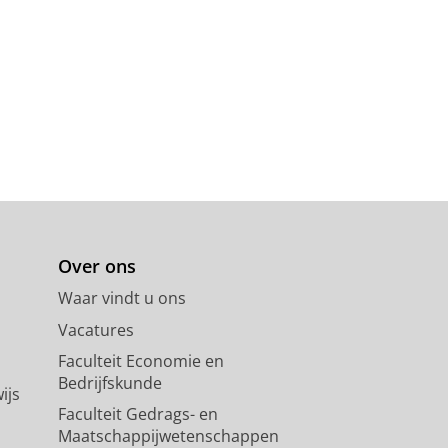
Over ons
Waar vindt u ons
Vacatures
Faculteit Economie en
Bedrijfskunde
ijs
Faculteit Gedrags- en
Maatschappijwetenschappen