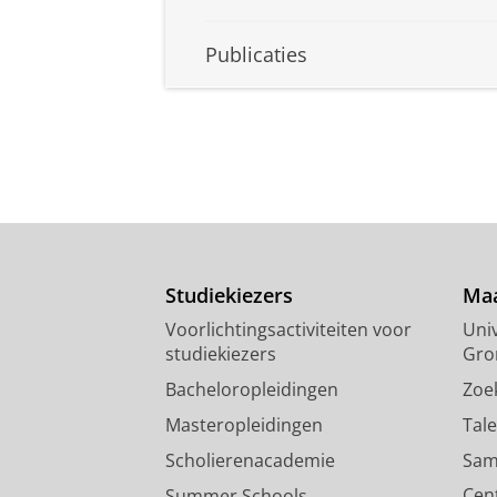
Publicaties
Studiekiezers
Maa
Voorlichtingsactiviteiten voor
Univ
studiekiezers
Gro
Bacheloropleidingen
Zoe
Masteropleidingen
Tal
Scholierenacademie
Sam
Cen
Summer Schools