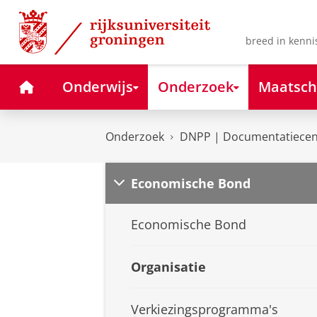
Skip
Skip
to
to
Content
Navigation
breed in kenni
Home
Onderwijs
Onderzoek
Maatsch
Onderzoek
DNPP | Documentatiecent
Economische Bond
Economische Bond
Organisatie
Verkiezingsprogramma's