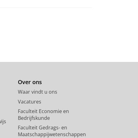
Over ons
Waar vindt u ons
Vacatures
Faculteit Economie en
Bedrijfskunde
ijs
Faculteit Gedrags- en
Maatschappijwetenschappen