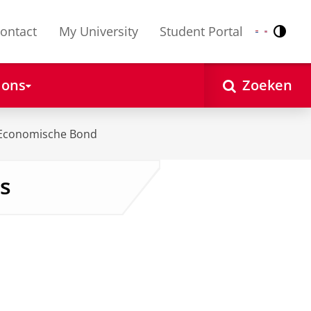
ontact
My University
Student Portal
Contr
Nederlands
English
 ons
Zoeken
Economische Bond
s