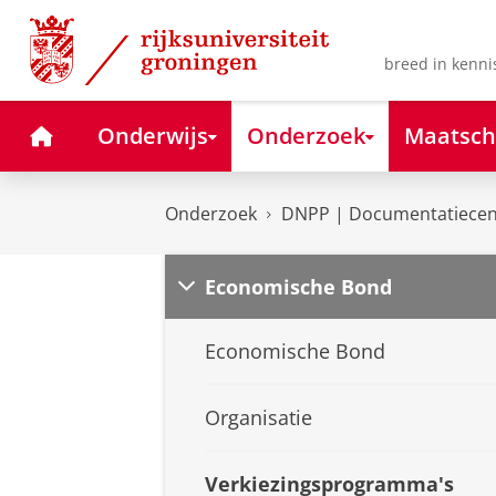
Skip
Skip
to
to
Content
Navigation
breed in kenni
Home
Onderwijs
Onderzoek
Maatsch
Onderzoek
DNPP | Documentatiecent
Economische Bond
Economische Bond
Organisatie
Verkiezingsprogramma's