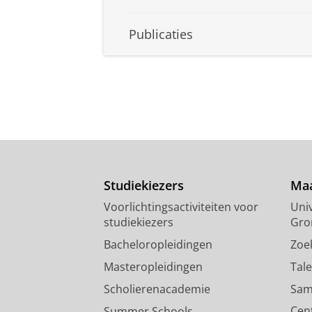
Publicaties
Studiekiezers
Maa
Voorlichtingsactiviteiten voor
Univ
studiekiezers
Gro
Bacheloropleidingen
Zoe
Masteropleidingen
Tal
Scholierenacademie
Sam
Cen
Summer Schools