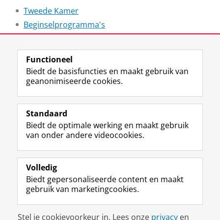
Tweede Kamer
Beginselprogramma's
Laatst gewijzigd:
11 maart 2024 14:16
Functioneel
Biedt de basisfuncties en maakt gebruik van
geanonimiseerde cookies.
F
L
R
I
Y
Volg de RUG
a
i
S
n
o
Standaard
c
n
S
s
u
Biedt de optimale werking en maakt gebruik
e
k
-
t
T
Studiekiezers
van onder andere videocookies.
b
e
f
a
u
Maatschappij/bedrijven
o
d
e
g
b
o
I
e
r
e
Alumni
k
n
d
a
-
Volledig
p
-
R
m
k
Biedt gepersonaliseerde content en maakt
Over ons
a
p
i
-
a
gebruik van marketingcookies.
g
a
j
a
n
i
g
k
c
a
Disclaimer & Copyright
Privacy
Cookies
n
i
s
c
a
Stel je cookievoorkeur in. Lees onze
privacy
en