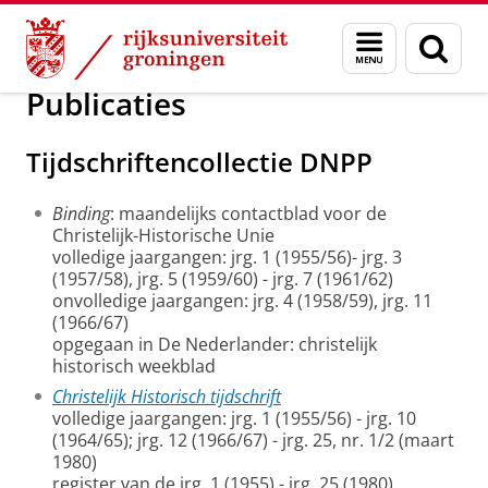
Skip
Skip
Onderzoek
Christelijk-Historische Unie (CHU)
Menu
Zoek
to
to
en
Content
Navigation
zoeken
Publicaties
Tijdschriftencollectie DNPP
Binding
: maandelijks contactblad voor de
Christelijk-Historische Unie
volledige jaargangen: jrg. 1 (1955/56)- jrg. 3
(1957/58), jrg. 5 (1959/60) - jrg. 7 (1961/62)
onvolledige jaargangen: jrg. 4 (1958/59), jrg. 11
(1966/67)
opgegaan in De Nederlander: christelijk
historisch weekblad
Christelijk Historisch tijdschrift
volledige jaargangen: jrg. 1 (1955/56) - jrg. 10
(1964/65); jrg. 12 (1966/67) - jrg. 25, nr. 1/2 (maart
1980)
register van de jrg. 1 (1955) - jrg. 25 (1980)