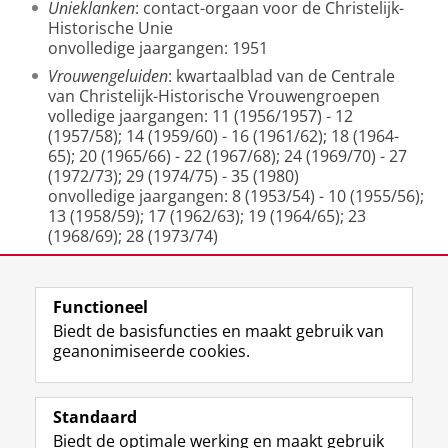
Unieklanken
: contact-orgaan voor de Christelijk-
Historische Unie
onvolledige jaargangen: 1951
Vrouwengeluiden
: kwartaalblad van de Centrale
van Christelijk-Historische Vrouwengroepen
volledige jaargangen: 11 (1956/1957) - 12
(1957/58); 14 (1959/60) - 16 (1961/62); 18 (1964-
65); 20 (1965/66) - 22 (1967/68); 24 (1969/70) - 27
(1972/73); 29 (1974/75) - 35 (1980)
onvolledige jaargangen: 8 (1953/54) - 10 (1955/56);
13 (1958/59); 17 (1962/63); 19 (1964/65); 23
(1968/69); 28 (1973/74)
Laatst gewijzigd:
06 februari 2023 15:22
Functioneel
Biedt de basisfuncties en maakt gebruik van
geanonimiseerde cookies.
F
L
R
I
Y
Volg de RUG
a
i
S
n
o
Standaard
c
n
S
s
u
Biedt de optimale werking en maakt gebruik
e
k
-
t
T
Studiekiezers