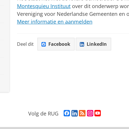
Montesquieu Instituut
over dit onderwerp wor
Vereniging voor Nederlandse Gemeenten en o
Meer informatie en aanmelden
Deel dit
Facebook
LinkedIn
F
L
R
I
Y
Volg de RUG
a
i
S
n
o
c
n
S
s
u