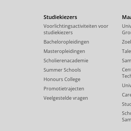
Studiekiezers
Maa
Voorlichtingsactiviteiten voor
Univ
studiekiezers
Gro
Bacheloropleidingen
Zoe
Masteropleidingen
Tal
Scholierenacademie
Sam
Cen
Summer Schools
Tec
Honours College
Uni
Promotietrajecten
Car
Veelgestelde vragen
Stu
Sch
Sam