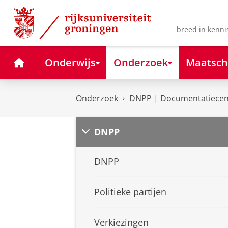
Skip
Skip
to
to
Content
Navigation
breed in kenni
Home
Onderwijs
Onderzoek
Maatsch
Onderzoek
DNPP | Documentatiecent
DNPP
DNPP
Politieke partijen
Verkiezingen