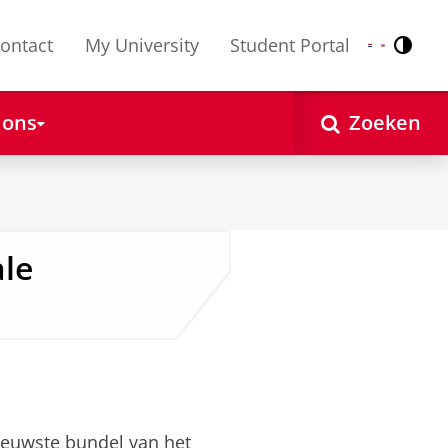
ontact
My University
Student Portal
Contr
Nederlands
English
 ons
Zoeken
le
ieuwste bundel van het