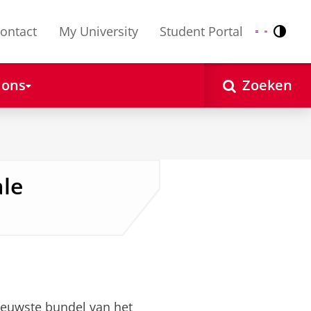
ontact
My University
Student Portal
Contr
Nederlands
English
 ons
Zoeken
le
ieuwste bundel van het