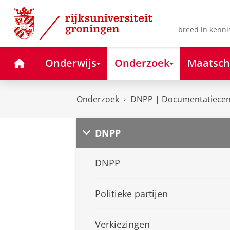
Skip
Skip
to
to
Content
Navigation
breed in kenni
Home
Onderwijs
Onderzoek
Maatsch
Onderzoek
DNPP | Documentatiecent
DNPP
DNPP
Politieke partijen
Verkiezingen