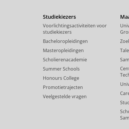
Studiekiezers
Maa
Voorlichtingsactiviteiten voor
Univ
studiekiezers
Gro
Bacheloropleidingen
Zoe
Masteropleidingen
Tal
Scholierenacademie
Sam
Cen
Summer Schools
Tec
Honours College
Uni
Promotietrajecten
Car
Veelgestelde vragen
Stu
Sch
Sam