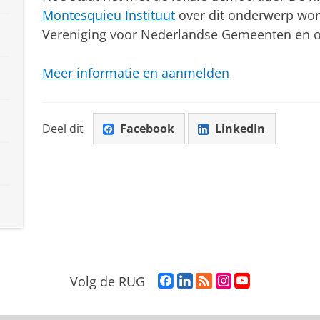
Montesquieu Instituut
over dit onderwerp wor
Vereniging voor Nederlandse Gemeenten en o
Meer informatie en aanmelden
Deel dit
Facebook
LinkedIn
F
L
R
I
Y
Volg de RUG
a
i
S
n
o
c
n
S
s
u