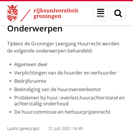
Skip
Skip
Groninger Leergang Huurrecht
Menu
Zoek
to
to
en
Content
Navigation
zoeken
Onderwerpen
Tijdens de Groninger Leergang Huurrecht worden
de volgende onderwerpen behandeld:
Algemeen deel
Verplichtingen van de huurder en verhuurder
Bedrijfsruimte
Beëindiging van de huurovereenkomst
Problemen bij huur: overlast,huurachterstand en
achterstallig onderhoud
De huurcommissie en hethuurprijzenrecht
Laatst gewijzigd:
21 juli 2021 16:45