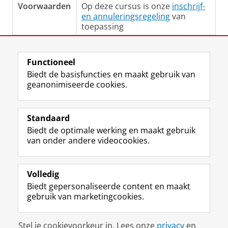
Voorwaarden
Op deze cursus is onze
inschrijf-
en annuleringsregeling
van
toepassing
Laatst gewijzigd:
11 juni 2025 12:12
Functioneel
Biedt de basisfuncties en maakt gebruik van
geanonimiseerde cookies.
F
L
R
I
Y
Volg de RUG
a
i
S
n
o
Standaard
c
n
S
s
u
Biedt de optimale werking en maakt gebruik
e
k
-
t
T
Studiekiezers
van onder andere videocookies.
b
e
f
a
u
Maatschappij/bedrijven
o
d
e
g
b
o
I
e
r
e
Alumni
k
n
d
a
-
Volledig
p
-
R
m
k
Biedt gepersonaliseerde content en maakt
Over ons
a
p
i
-
a
gebruik van marketingcookies.
g
a
j
a
n
i
g
k
c
a
Disclaimer & Copyright
Privacy
Cookies
n
i
s
c
a
Stel je cookievoorkeur in. Lees onze
privacy
en