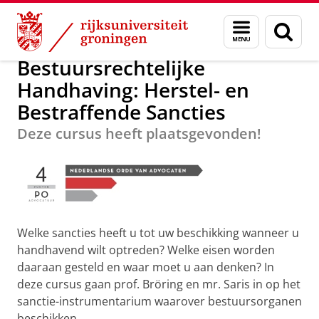
Skip
Skip
Over ons
Postacademisch Onderwijs
Menu
Zoek
to
to
en
Content
Navigation
zoeken
Bestuursrechtelijke
Handhaving: Herstel- en
Bestraffende Sancties
Deze cursus heeft plaatsgevonden!
Welke sancties heeft u tot uw beschikking wanneer u
handhavend wilt optreden? Welke eisen worden
daaraan gesteld en waar moet u aan denken? In
deze cursus gaan prof. Bröring en mr. Saris in op het
sanctie-instrumentarium waarover bestuursorganen
beschikken.