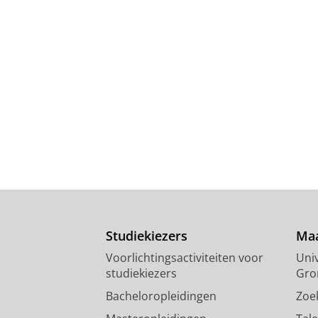
Studiekiezers
Maa
Voorlichtingsactiviteiten voor
Univ
studiekiezers
Gro
Bacheloropleidingen
Zoe