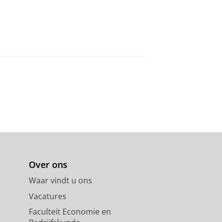
Over ons
Waar vindt u ons
Vacatures
Faculteit Economie en