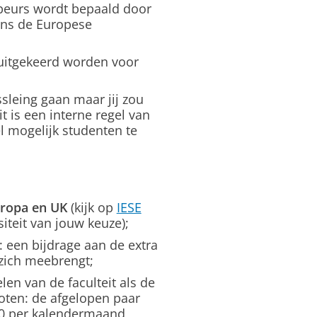
beurs wordt bepaald door
ens de Europese
 uitgekeerd worden voor
ssleing gaan maar jij zou
it is een interne regel van
 mogelijk studenten te
uropa en UK
(kijk op
IESE
siteit van jouw keuze);
n: een bijdrage aan de extra
 zich meebrengt;
n van de faculteit als de
sloten: de afgelopen paar
90 per kalendermaand,