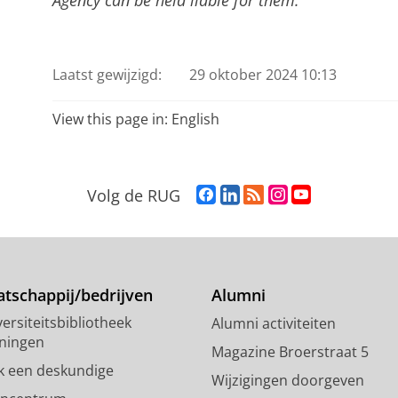
Agency can be held liable for them.
Laatst gewijzigd:
29 oktober 2024 10:13
View this page in:
English
F
L
R
I
Y
Volg de RUG
a
i
S
n
o
c
n
S
s
u
e
k
-
t
T
b
e
f
a
u
o
d
e
g
b
tschappij/bedrijven
Alumni
o
I
e
r
e
ersiteitsbibliotheek
Alumni activiteiten
k
n
d
a
-
ningen
p
-
R
m
k
Magazine Broerstraat 5
a
p
i
-
a
k een deskundige
Wijzigingen doorgeven
g
a
j
a
n