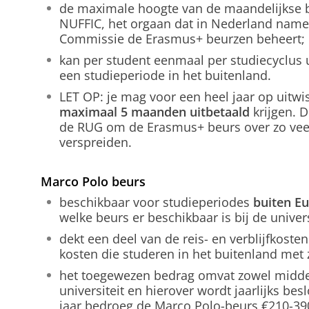
de maximale hoogte van de maandelijkse 
NUFFIC, het orgaan dat in Nederland nam
Commissie de Erasmus+ beurzen beheert;
kan per student eenmaal per studiecyclus
een studieperiode in het buitenland.
LET OP: je mag voor een heel jaar op uitwi
maximaal 5 maanden uitbetaald
krijgen. D
de RUG om de Erasmus+ beurs over zo veel
verspreiden.
Marco Polo beurs
beschikbaar voor studieperiodes
buiten E
welke beurs er beschikbaar is bij de univer
dekt een deel van de reis- en verblijfkoste
kosten die studeren in het buitenland met
het toegewezen bedrag omvat zowel middele
universiteit en hierover wordt jaarlijks be
jaar bedroeg de Marco Polo-beurs €210-3