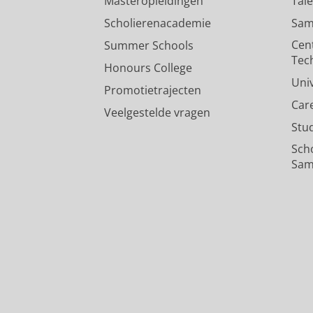
Masteropleidingen
Tal
Scholierenacademie
Sam
Cen
Summer Schools
Tec
Honours College
Uni
Promotietrajecten
Car
Veelgestelde vragen
Stu
Sch
Sam