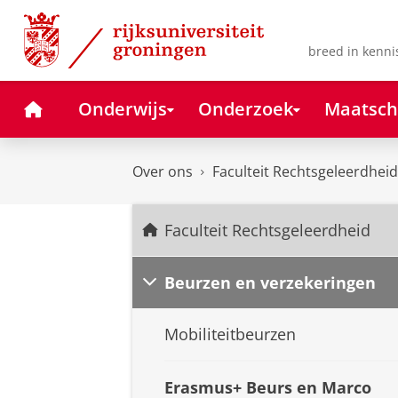
Skip
Skip
to
to
Content
Navigation
breed in kenni
Home
Onderwijs
Onderzoek
Maatsch
Over ons
Faculteit Rechtsgeleerdheid
Faculteit Rechtsgeleerdheid
Beurzen en verzekeringen
Mobiliteitbeurzen
Erasmus+ Beurs en Marco