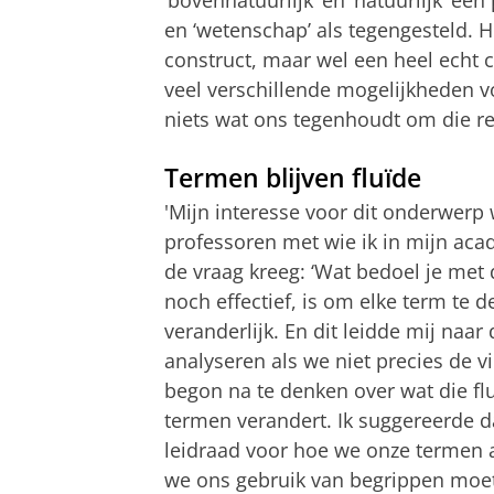
‘bovennatuurlijk’ en ‘natuurlijk’ ee
en ‘wetenschap’ als tegengesteld. H
construct, maar wel een heel echt c
veel verschillende mogelijkheden vo
niets wat ons tegenhoudt om die re
Termen blijven fluïde
'Mijn interesse voor dit onderwerp
professoren met wie ik in mijn aca
de vraag kreeg: ‘Wat bedoel je met d
noch effectief, is om elke term te de
veranderlijk. En dit leidde mij naa
analyseren als we niet precies de v
begon na te denken over wat die fl
termen verandert. Ik suggereerde d
leidraad voor hoe we onze termen 
we ons gebruik van begrippen moete