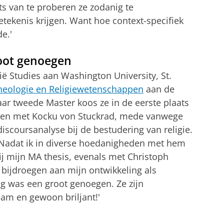
ts van te proberen ze zodanig te
etekenis krijgen. Want hoe context-specifiek
e.'
oot genoegen
ië Studies aan Washington University, St.
heologie en Religiewetenschappen
aan de
aar tweede Master koos ze in de eerste plaats
ken met Kocku von Stuckrad, mede vanwege
discoursanalyse bij de bestudering van religie.
 'Nadat ik in diverse hoedanigheden met hem
bij mijn MA thesis, evenals met Christoph
 bijdroegen aan mijn ontwikkeling als
 was een groot genoegen. Ze zijn
am en gewoon briljant!'