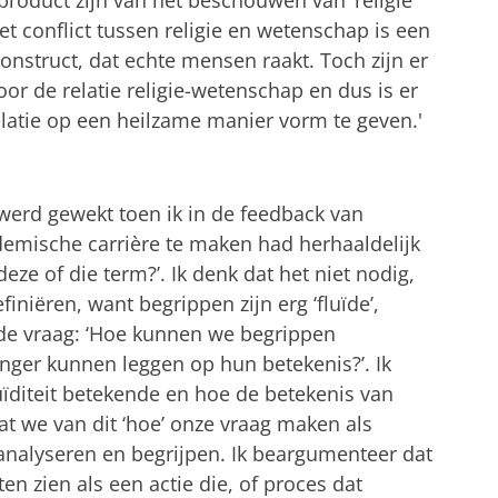
n product zijn van het beschouwen van ‘religie’
et conflict tussen religie en wetenschap is een
onstruct, dat echte mensen raakt. Toch zijn er
or de relatie religie-wetenschap en dus is er
latie op een heilzame manier vorm te geven.'
 werd gewekt toen ik in de feedback van
demische carrière te maken had herhaaldelijk
eze of die term?’. Ik denk dat het niet nodig,
finiëren, want begrippen zijn erg ‘fluïde’,
r de vraag: ‘Hoe kunnen we begrippen
inger kunnen leggen op hun betekenis?’. Ik
uïditeit betekende en hoe de betekenis van
at we van dit ‘hoe’ onze vraag maken als
analyseren en begrijpen. Ik beargumenteer dat
n zien als een actie die, of proces dat