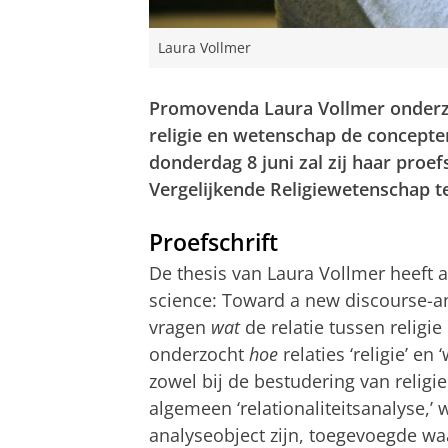
Laura Vollmer
Promovenda Laura Vollmer onderzoc
religie en wetenschap de concepten
donderdag 8 juni zal zij haar proe
Vergelijkende Religiewetenschap te
Proefschrift
De thesis van Laura Vollmer heeft als
science: Toward a new discourse-an
vragen
wat
de relatie tussen religie
onderzocht
hoe
relaties ‘religie’ e
zowel bij de bestudering van religi
algemeen ‘relationaliteitsanalyse,’ 
analyseobject zijn, toegevoegde wa