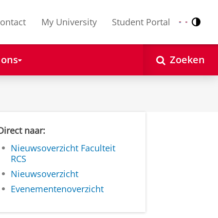
ontact
My University
Student Portal
Contr
Nederlands
English
 ons
Zoeken
Direct naar:
Nieuwsoverzicht Faculteit
RCS
Nieuwsoverzicht
Evenementenoverzicht