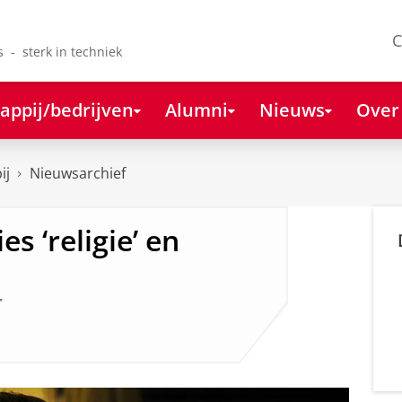
C
s - sterk in techniek
appij/bedrijven
Alumni
Nieuws
Over
ij
Nieuwsarchief
s ‘religie’ en
r