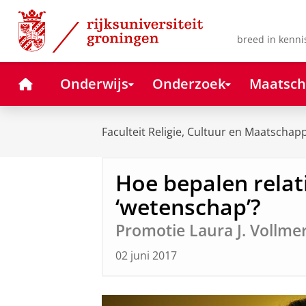
Skip
Skip
to
to
Content
Navigation
breed in kenni
Home
Onderwijs
Onderzoek
Maatsch
Faculteit Religie, Cultuur en Maatschapp
Hoe bepalen relatie
‘wetenschap’?
Promotie Laura J. Vollme
02 juni 2017