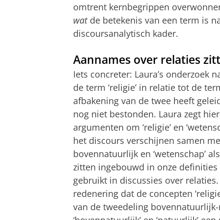
omtrent kernbegrippen overwonnen
wat
de betekenis van een term is n
discoursanalytisch kader.
Aannames over relaties zit
Iets concreter: Laura’s onderzoek na
de term ‘religie’ in relatie tot de t
afbakening van de twee heeft geleid
nog niet bestonden. Laura zegt hier
argumenten om ‘religie’ en ‘wetensc
het discours verschijnen samen met de
bovennatuurlijk en ‘wetenschap’ als 
zitten ingebouwd in onze definitie
gebruikt in discussies over relaties
redenering dat de concepten ‘religi
van de tweedeling bovennatuurlijk-na