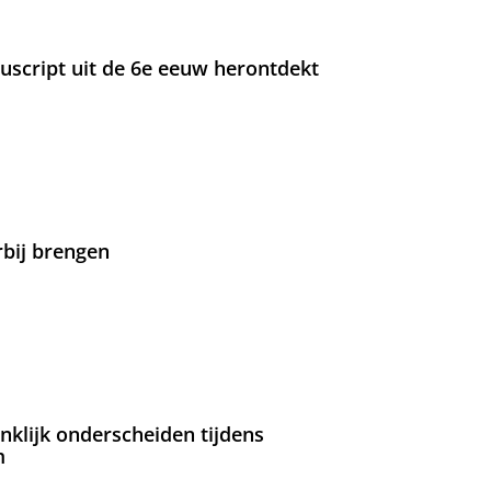
nuscript uit de 6e eeuw herontdekt
rbij brengen
nklijk onderscheiden tijdens
m