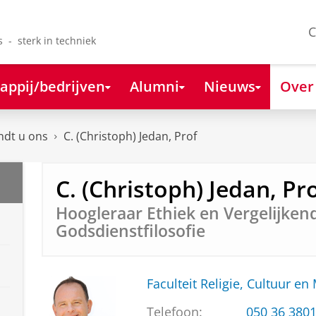
C
s - sterk in techniek
appij/bedrijven
Alumni
Nieuws
Over
ndt u ons
C. (Christoph) Jedan, Prof
C. (Christoph) Jedan, Pr
Hoogleraar Ethiek en Vergelijken
Godsdienstfilosofie
Faculteit Religie, Cultuur en
Telefoon:
050 36 380