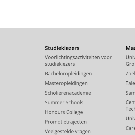
Studiekiezers
Maa
Voorlichtingsactiviteiten voor
Univ
studiekiezers
Gro
Bacheloropleidingen
Zoe
Masteropleidingen
Tal
Scholierenacademie
Sam
Cen
Summer Schools
Tec
Honours College
Uni
Promotietrajecten
Car
Veelgestelde vragen