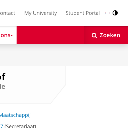
ontact
My University
Student Portal
Contr
Nederlands
English
 ons
Zoeken
of
de
 Maatschappij
17
(Secretariaat)