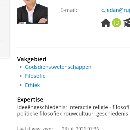
E-mail:
c.jedan@ru
H
O
o
R
m
C
e
I
p
D
a
Vakgebied
g
e
Godsdienstwetenschappen
Filosofie
Ethiek
Expertise
Ideeëngeschiedenis; interactie religie - filosofi
politieke filosofie); rouwcultuur; geschiedeni
Laatst gewijzigd:
23 juli 2026 07:36