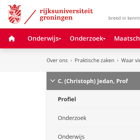
Skip
Skip
to
to
Content
Navigation
breed in kenni
Home
Onderwijs
Onderzoek
Maatsch
Over ons
Praktische zaken
Waar vi
C. (Christoph) Jedan, Prof
Profiel
Onderzoek
Onderwijs