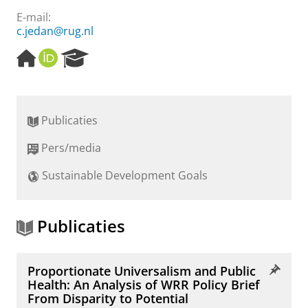
E-mail:
c.jedan@rug.nl
H
O
R
o
R
e
m
C
s
e
I
e
p
D
a
Publicaties
a
r
g
c
Pers/media
e
h
P
Sustainable Development Goals
o
r
t
a
Publicaties
l
Proportionate Universalism and Public
Health: An Analysis of WRR Policy Brief
From Disparity to Potential