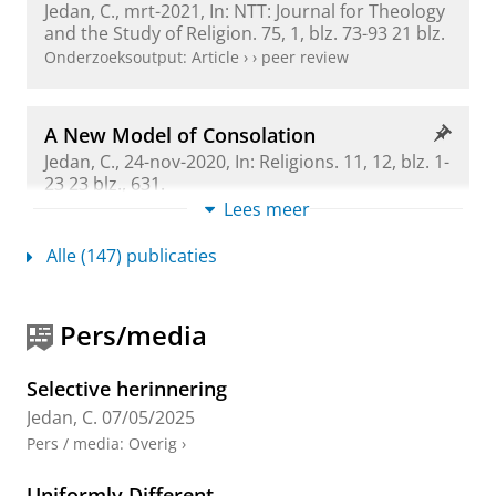
Jedan, C.
,
mrt-2021
,
In:
NTT: Journal for Theology
and the Study of Religion.
75
,
1
,
blz. 73-93
21 blz.
Onderzoeksoutput
:
Article
›
›
peer review
A New Model of Consolation
Jedan, C.
,
24-nov-2020
,
In:
Religions.
11
,
12
,
blz. 1-
23
23 blz.
, 631.
Onderzoeksoutput
:
Article
Lees meer
›
›
peer review
Alle (147) publicaties
Co-Creating Ritual Spaces and
Communities: An Analysis of Municipal
Cemetery Tongerseweg, Maastricht, 1812-
Pers/media
2020
Jedan, C.
, Kmec, S., Kolnberger, T., Venbrux, E. &
Selective herinnering
Westendorp, M.
,
24-aug-2020
,
In:
Religions.
11
,
9
,
Jedan, C.
07/05/2025
blz. 1-21
21 blz.
, 435.
Pers / media
:
Overig
›
Onderzoeksoutput
:
Article
›
›
peer review
Uniformly Different