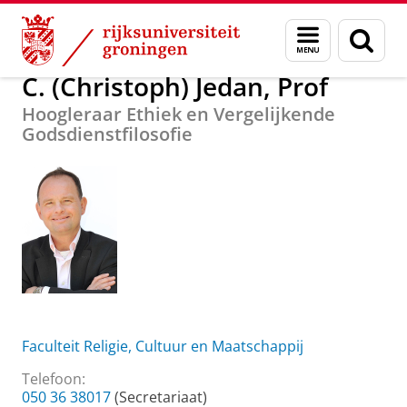
Skip
Skip
Over ons
C. (Christoph) Jedan, Prof
Menu
Zoek
to
to
en
Content
Navigation
zoeken
C. (Christoph) Jedan, Prof
Hoogleraar Ethiek en Vergelijkende
Godsdienstfilosofie
Faculteit Religie, Cultuur en Maatschappij
Telefoon:
050 36 38017
(Secretariaat)