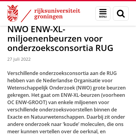
Skip
Skip
Over ons
Actueel
Nieuws
Nieuwsberichten
Menu
Zoek
to
to
en
Content
Navigation
zoeken
NWO ENW-XL-
miljoenenbeurzen voor
onderzoeksconsortia RUG
27 juli 2022
Verschillende onderzoeksconsortia aan de RUG
hebben van de Nederlandse Organisatie voor
Wetenschappelijk Onderzoek (NWO) grote beurzen
gekregen. Het gaat om ENW-XL-beurzen (voorheen
OC ENW-GROOT) van enkele miljoenen voor
verschillende onderzoeksvoorstellen binnen de
Exacte en Natuurwetenschappen. Daarbij zit onder
andere onderzoek naar ‘koude’ moleculen, die ons
meer kunnen vertellen over de oerknal, en