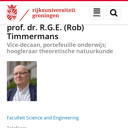
Skip
Skip
Over ons
prof. dr. R.G.E. (Rob) Timmermans
Menu
Zoek
to
to
en
Content
Navigation
zoeken
prof. dr. R.G.E. (Rob)
Timmermans
Vice-decaan, portefeuille onderwijs;
hoogleraar theoretische natuurkunde
Faculteit Science and Engineering