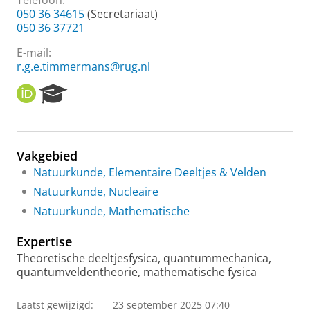
Telefoon:
050 36 34615
(Secretariaat)
050 36 37721
E-mail:
r.g.e.timmermans@rug.nl
O
R
R
e
C
s
I
e
D
a
Vakgebied
r
Natuurkunde, Elementaire Deeltjes & Velden
c
h
Natuurkunde, Nucleaire
P
Natuurkunde, Mathematische
o
r
Expertise
t
a
Theoretische deeltjesfysica, quantummechanica,
l
quantumveldentheorie, mathematische fysica
Laatst gewijzigd:
23 september 2025 07:40