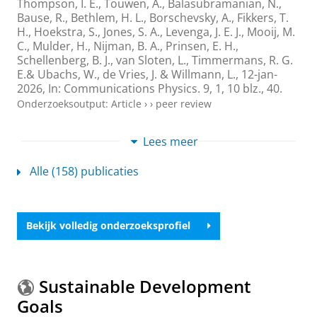
Thompson, I. E.
,
Touwen, A.
,
Balasubramanian, N.
,
Bause, R.,
Bethlem, H. L.
,
Borschevsky, A.
,
Fikkers, T.
H.
,
Hoekstra, S.
,
Jones, S. A.
, Levenga, J. E. J., Mooij, M.
C.,
Mulder, H.
, Nijman, B. A.,
Prinsen, E. H.
,
Schellenberg, B. J.
, van Sloten, L.,
Timmermans, R. G.
E.
& Ubachs, W.,
de Vries, J. &
Willmann, L.
,
12-jan-
2026
,
In:
Communications Physics.
9
,
1
,
10 blz.
, 40.
Onderzoeksoutput
:
Article
›
›
peer review
Publisher Correction: 2D transverse laser
Lees meer
cooling of a hexapole focused beam of cold
BaF molecules
Alle (158) publicaties
NL-eEDM Collaboration
,
van Hofslot, J. W. F.
,
Thompson, I. E.
,
Touwen, A.
,
Balasubramanian, N.
,
Bause, R.,
Bethlem, H. L.
,
Borschevsky, A.
,
Fikkers, T.
H.
,
Hoekstra, S.
,
Jones, S. A.
, Levenga, J. E. J., Mooij, M.
Bekijk volledig onderzoeksprofiel
C.,
Mulder, H.
, Nijman, B. A.,
Prinsen, E. H.
,
Schellenberg, B. J.
, van Sloten, L.,
Timmermans, R. G.
E.
& Ubachs, W.,
de Vries, J. &
Willmann, L.
,
18-mrt-
2026
,
In:
Communications Physics.
9
,
1
,
1 blz.
, 40.
Sustainable Development
Onderzoeksoutput
Goals