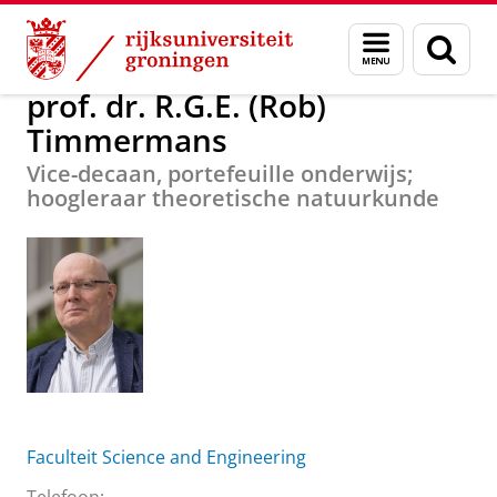
Skip
Skip
Over ons
prof. dr. R.G.E. (Rob) Timmermans
Menu
Zoek
to
to
en
Content
Navigation
zoeken
prof. dr. R.G.E. (Rob)
Timmermans
Vice-decaan, portefeuille onderwijs;
hoogleraar theoretische natuurkunde
Faculteit Science and Engineering