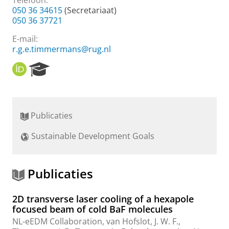
Telefoon:
050 36 34615
(Secretariaat)
050 36 37721
E-mail:
r.g.e.timmermans@rug.nl
O
R
R
e
C
s
I
e
D
a
Publicaties
r
c
Sustainable Development Goals
h
P
o
r
Publicaties
t
a
2D transverse laser cooling of a hexapole
l
focused beam of cold BaF molecules
NL-eEDM Collaboration
,
van Hofslot, J. W. F.
,