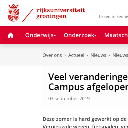
Skip
Skip
to
to
Content
Navigation
breed in kenni
Home
Onderwijs
Onderzoek
Maatsch
Over ons
Actueel
Nieuws
Nieuws
Veel veranderinge
Campus afgelope
03 september 2019
Deze zomer is hard gewerkt op de
Vernieuwde
wegen, fietspaden, ver