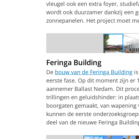
vleugel ook een extra foyer, studie
wordt ook duurzamer dankzij een 
zonnepanelen. Het project moet me
Aletta Jacobshal | september 2019
Feringa Building
De
bouw van de Feringa Building
is
eerste fase. Op dit moment zijn er
aannemer Ballast Nedam. Dit proce
trillingen en geluidshinder: in pla
boorgaten gemaakt, van wapening 
kunnen de eerste onderzoeksgroepen
deel van de nieuwe Feringa Buildin
Hoe maak je 2.000 funderingspalen met
Pas uw cookie ins