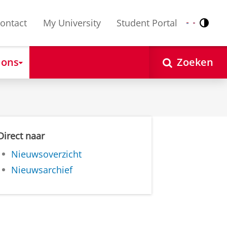
ontact
My University
Student Portal
Contr
Nederlands
English
 ons
Zoeken
Direct naar
Nieuwsoverzicht
Nieuwsarchief