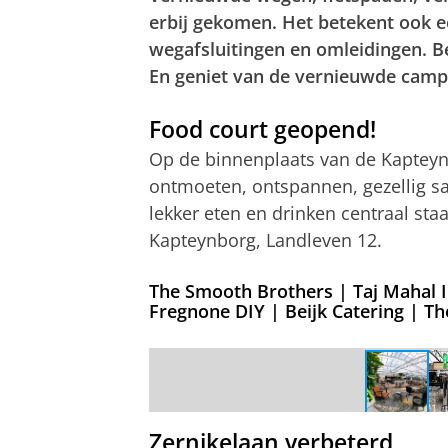
erbij gekomen. Het betekent ook e
wegafsluitingen en omleidingen. 
En geniet van de vernieuwde camp
Food court geopend!
Op de binnenplaats van de Kapteyn
ontmoeten, ontspannen, gezellig sa
lekker eten en drinken centraal sta
Kapteynborg, Landleven 12.
The Smooth Brothers | Taj Mahal 
Fregnone DIY | Beijk Catering | 
Food court @Kapteynborg (Landleven 
Zernikelaan verbeterd