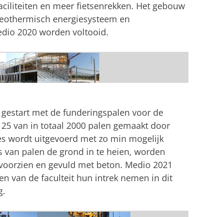
faciliteiten en meer fietsenrekken. Het gebouw
geothermisch energiesysteem en
dio 2020 worden voltooid.
 gestart met de funderingspalen voor de
 125 van in totaal 2000 palen gemaakt door
s wordt uitgevoerd met zo min mogelijk
ats van palen de grond in te heien, worden
voorzien en gevuld met beton. Medio 2021
 van de faculteit hun intrek nemen in dit
g.
 minimaal geluid en vibraties?
tellingen aan
om deze video te zien