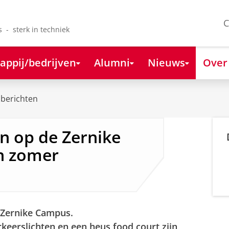
C
s - sterk in techniek
appij/bedrijven
Alumni
Nieuws
Over
berichten
n op de Zernike
n zomer
 Zernike Campus.
keerslichten en een heus food court zijn