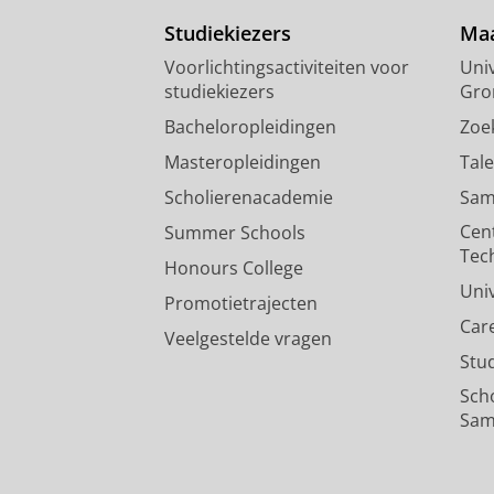
Studiekiezers
Maa
Voorlichtingsactiviteiten voor
Univ
studiekiezers
Gro
Bacheloropleidingen
Zoe
Masteropleidingen
Tal
Scholierenacademie
Sam
Cen
Summer Schools
Tec
Honours College
Uni
Promotietrajecten
Car
Veelgestelde vragen
Stu
Sch
Sam