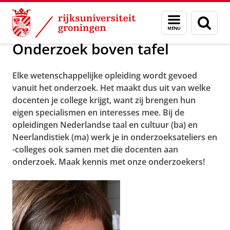
Skip
Skip
Testimonials Nederlands en Neerlandistiek
Menu
Zoek
to
to
en
Content
Navigation
zoeken
Onderzoek boven tafel
Elke wetenschappelijke opleiding wordt gevoed
vanuit het onderzoek. Het maakt dus uit van welke
docenten je college krijgt, want zij brengen hun
eigen specialismen en interesses mee. Bij de
opleidingen Nederlandse taal en cultuur (ba) en
Neerlandistiek (ma) werk je in onderzoeksateliers en
-colleges ook samen met die docenten aan
onderzoek. Maak kennis met onze onderzoekers!