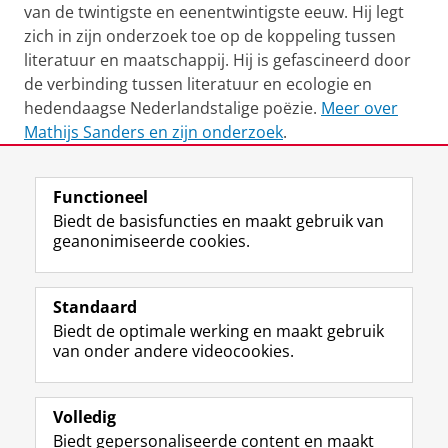
van de twintigste en eenentwintigste eeuw. Hij legt
zich in zijn onderzoek toe op de koppeling tussen
literatuur en maatschappij. Hij is gefascineerd door
de verbinding tussen literatuur en ecologie en
hedendaagse Nederlandstalige poëzie.
Meer over
Mathijs Sanders en zijn onderzoek
.
Laatst gewijzigd:
04 augustus 2026 16:22
Functioneel
Biedt de basisfuncties en maakt gebruik van
geanonimiseerde cookies.
F
L
R
I
Y
Volg de RUG
a
i
S
n
o
Standaard
c
n
S
s
u
Biedt de optimale werking en maakt gebruik
e
k
-
t
T
Studiekiezers
van onder andere videocookies.
b
e
f
a
u
Maatschappij/bedrijven
o
d
e
g
b
o
I
e
r
e
Alumni
k
n
d
a
-
Volledig
p
-
R
m
k
Biedt gepersonaliseerde content en maakt