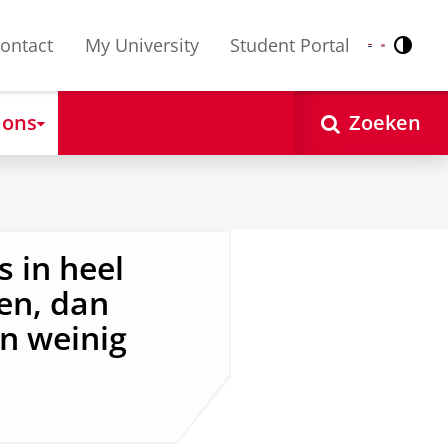
ontact
My University
Student Portal
Contr
Nederlands
English
 ons
Zoeken
s in heel
en, dan
in weinig