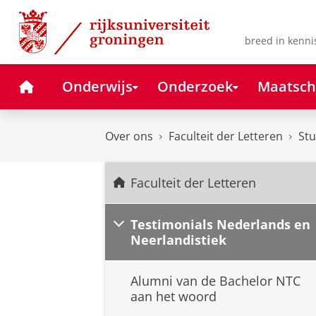
Skip
Skip
to
to
Content
Navigation
breed in kenni
Home
Onderwijs
Onderzoek
Maatsch
Over ons
Faculteit der Letteren
Stu
Faculteit der Letteren
Testimonials Nederlands en
Neerlandistiek
Alumni van de Bachelor NTC
aan het woord