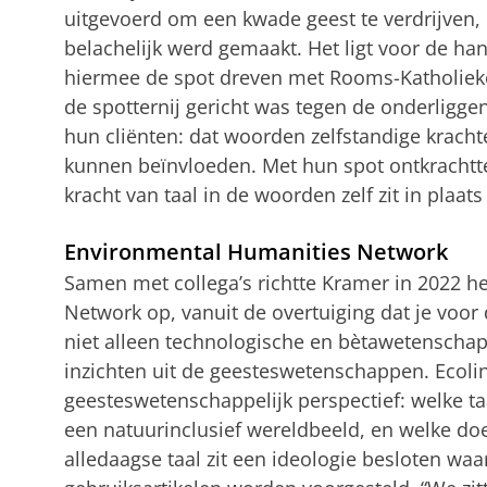
uitgevoerd om een kwade geest te verdrijven, i
belachelijk werd gemaakt. Het ligt voor de ha
hiermee de spot dreven met Rooms-Katholieke 
de spotternij gericht was tegen de onderligge
hun cliënten: dat woorden zelfstandige krachte
kunnen beïnvloeden. Met hun spot ontkrachtte
kracht van taal in de woorden zelf zit in plaat
Environmental Humanities Network
Samen met collega’s richtte Kramer in 2022 h
Network op, vanuit de overtuiging dat je voor
niet alleen technologische en bètawetenschap
inzichten uit de geesteswetenschappen. Ecolin
geesteswetenschappelijk perspectief: welke t
een natuurinclusief wereldbeeld, en welke doen
alledaagse taal zit een ideologie besloten wa