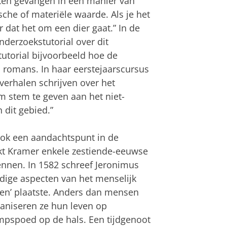
tten gevangen in een manier van
che of materiële waarde. Als je het
r dat het om een dier gaat.” In de
nderzoekstutorial over dit
utorial bijvoorbeeld hoe de
n romans. In haar eerstejaarscursus
verhalen schrijven over het
 stem te geven aan het niet-
 dit gebied.”
ook een aandachtspunt in de
kt Kramer enkele zestiende-eeuwse
kennen. In 1582 schreef Jeronimus
endige aspecten van het menselijk
en’ plaatste. Anders dan mensen
ganiseren ze hun leven op
ampspoed op de hals. Een tijdgenoot