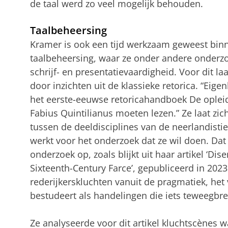
de taal werd zo veel mogelijk behouden.
Taalbeheersing
Kramer is ook een tijd werkzaam geweest binn
taalbeheersing, waar ze onder andere onderzo
schrijf- en presentatievaardigheid. Voor dit laa
door inzichten uit de klassieke retorica. “Eig
het eerste-eeuwse retoricahandboek De oplei
Fabius Quintilianus moeten lezen.” Ze laat zi
tussen de deeldisciplines van de neerlandistiek
werkt voor het onderzoek dat ze wil doen. Dat 
onderzoek op, zoals blijkt uit haar artikel ‘D
Sixteenth-Century Farce’, gepubliceerd in 2023.
rederijkerskluchten vanuit de pragmatiek, het 
bestudeert als handelingen die iets teweegbr
Ze analyseerde voor dit artikel kluchtscènes 