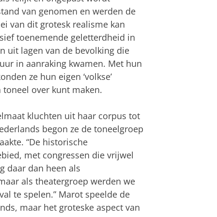
fstand van genomen en werden de
i van dit grotesk realisme kan
sief toenemende geletterdheid in
 uit lagen van de bevolking die
atuur in aanraking kwamen. Met hun
konden ze hun eigen ‘volkse’
en toneel over kunt maken.
lmaat kluchten uit haar corpus tot
ederlands begon ze de toneelgroep
aakte. “De historische
bied, met congressen die vrijwel
ng daar dan heen als
maar als theatergroep werden we
al te spelen.” Marot speelde de
nds, maar het groteske aspect van