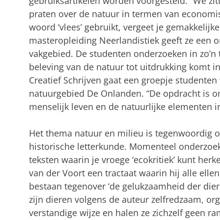
gebruiksartikelen worden voorgesteld. “We zi
praten over de natuur in termen van economis
woord ‘vlees’ gebruikt, vergeet je gemakkelijke
masteropleiding Neerlandistiek geeft ze een o
vakgebied. De studenten onderzoeken in zo’n t
beleving van de natuur tot uitdrukking komt i
Creatief Schrijven gaat een groepje studenten 
natuurgebied De Onlanden. “De opdracht is om
menselijk leven en de natuurlijke elementen in
Het thema natuur en milieu is tegenwoordig 
historische letterkunde. Momenteel onderzoe
teksten waarin je vroege ‘ecokritiek’ kunt her
van der Voort een tractaat waarin hij alle ell
bestaan tegenover ‘de gelukzaamheid der dier
zijn dieren volgens de auteur zelfredzaam, or
verstandige wijze en halen ze zichzelf geen r