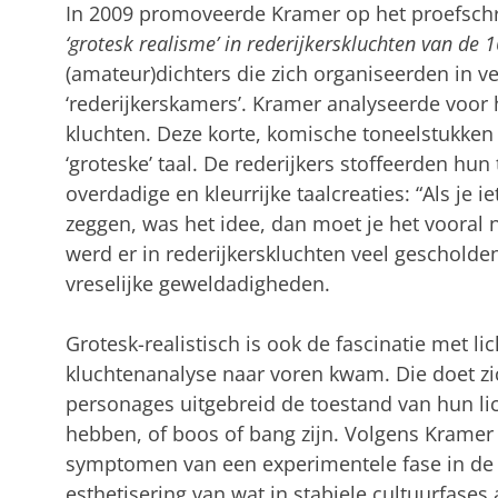
In 2009 promoveerde Kramer op het proefschr
‘grotesk realisme’ in rederijkerskluchten van de 
(amateur)dichters die zich organiseerden in v
‘rederijkerskamers’. Kramer analyseerde voor 
kluchten. Deze korte, komische toneelstukken 
‘groteske’ taal. De rederijkers stoffeerden hu
overdadige en kleurrijke taalcreaties: “Als je i
zeggen, was het idee, dan moet je het vooral 
werd er in rederijkerskluchten veel gescholde
vreselijke geweldadigheden.
Grotesk-realistisch is ook de fascinatie met li
kluchtenanalyse naar voren kwam. Die doet zi
personages uitgebreid de toestand van hun li
hebben, of boos of bang zijn. Volgens Kramer 
symptomen van een experimentele fase in de cul
esthetisering van wat in stabiele cultuurfases 