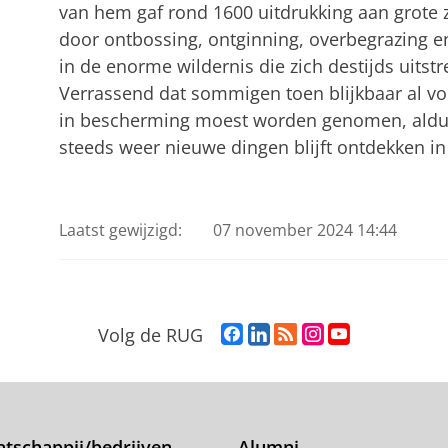
van hem gaf rond 1600 uitdrukking aan grote 
door ontbossing, ontginning, overbegrazing e
in de enorme wildernis die zich destijds uitstr
Verrassend dat sommigen toen blijkbaar al v
in bescherming moest worden genomen, aldus K
steeds weer nieuwe dingen blijft ontdekken in 
Laatst gewijzigd:
07 november 2024 14:44
F
L
R
I
Y
Volg de RUG
a
i
S
n
o
c
n
S
s
u
e
k
-
t
T
b
e
f
a
u
o
d
e
g
b
tschappij/bedrijven
Alumni