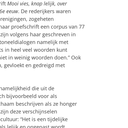
ift
Mooi vies, knap lelijk, over
16e eeuw
. De rederijkers waren
erenigingen, zogeheten
haar proefschrift een corpus van 77
zijn volgens haar geschreven in
n toneeldialogen namelijk met
ets in heel veel woorden kunt
niet in weinig woorden doen.” Ook
n, gevloekt en gedreigd met
chamelijkheid die uit de
ch bijvoorbeeld voor als
chaam beschrijven als ze honger
zijn deze verschijnselen
tuur: “Het is een tijdelijke
als lelijk en ongepast wordt