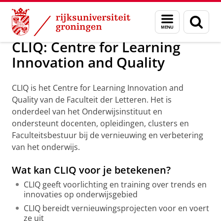
Skip
Skip
Over ons
Diensten en voorzieningen
Menu
Zoek
to
to
en
Content
Navigation
zoeken
CLIQ: Centre for Learning
Innovation and Quality
CLIQ is het Centre for Learning Innovation and
Quality van de Faculteit der Letteren. Het is
onderdeel van het Onderwijsinstituut en
ondersteunt docenten, opleidingen, clusters en
Faculteitsbestuur bij de vernieuwing en verbetering
van het onderwijs.
Wat kan CLIQ voor je betekenen?
CLIQ geeft voorlichting en training over trends en
innovaties op onderwijsgebied
CLIQ bereidt vernieuwingsprojecten voor en voert
ze uit