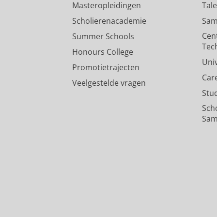
Masteropleidingen
Tal
Scholierenacademie
Sam
Cen
Summer Schools
Tec
Honours College
Uni
Promotietrajecten
Car
Veelgestelde vragen
Stu
Sch
Sam