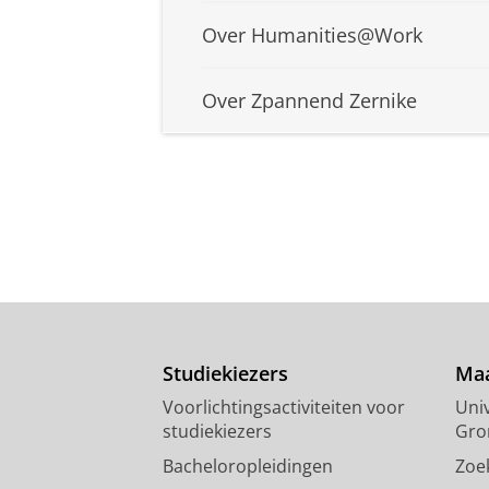
Over Humanities@Work
Over Zpannend Zernike
Studiekiezers
Maa
Voorlichtingsactiviteiten voor
Univ
studiekiezers
Gro
Bacheloropleidingen
Zoe