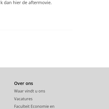
jk dan hier de aftermovie.
an
om deze video te zien
Over ons
Waar vindt u ons
Vacatures
Faculteit Economie en