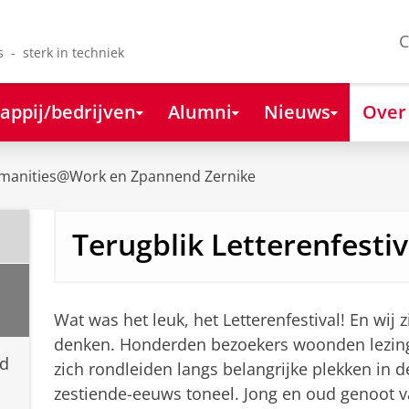
C
s - sterk in techniek
appij/bedrijven
Alumni
Nieuws
Over
manities@Work en Zpannend Zernike
Terugblik Letterenfestiv
Wat was het leuk, het Letterenfestival! En wij z
denken. Honderden bezoekers woonden lezinge
d
zich rondleiden langs belangrijke plekken in 
zestiende-eeuws toneel. Jong en oud genoot va