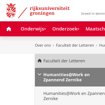
Skip
Skip
to
to
Content
Navigation
breed in kenni
Home
Onderwijs
Onderzoek
Maatsch
Over ons
Faculteit der Letteren
Hu
Faculteit der Letteren
Humanities@Work en
Zpannend Zernike
Humanities@Work en Zpannen
Zernike