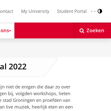
ontact
My University
Student Portal
Contr
Nederlands
English
 ons
Zoeken
al 2022
ijn niet de enigen die daar zo over
n bij, volgden workshops, lieten
de stad Groningen en proefden van
n live muziek, heerlijk eten en een