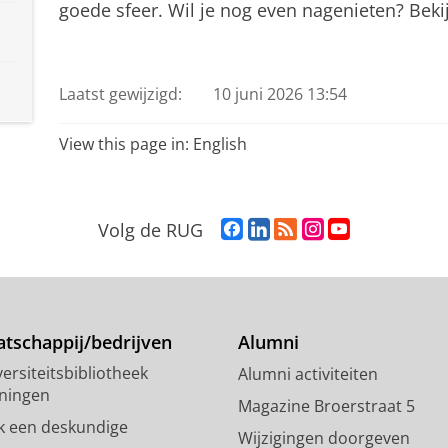
goede sfeer. Wil je nog even nagenieten? Beki
Letterenlezing 2022
Pas uw cookie instellingen a
Laatst gewijzigd:
10 juni 2026 13:54
View this page in:
English
F
L
R
I
Y
Volg de RUG
a
i
S
n
o
c
n
S
s
u
e
k
-
t
T
b
e
f
a
u
o
d
e
g
b
tschappij/bedrijven
Alumni
o
I
e
r
e
ersiteitsbibliotheek
Alumni activiteiten
k
n
d
a
-
ningen
p
-
R
m
k
Magazine Broerstraat 5
a
p
i
-
a
k een deskundige
Wijzigingen doorgeven