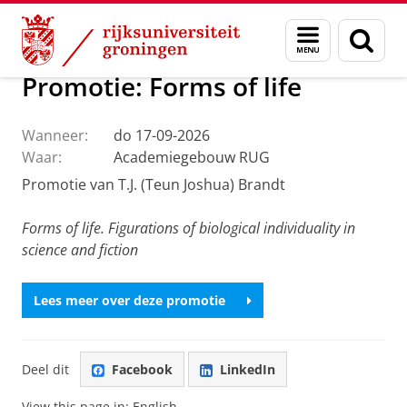
Skip
Skip
Over ons
Faculteit der Letteren
Onze faculteit
Actueel
Menu
Zoek
to
to
en
Content
Navigation
zoeken
Promotie: Forms of life
Wanneer:
do 17-09-2026
Waar:
Academiegebouw RUG
Promotie van T.J. (Teun Joshua) Brandt
Forms of life. Figurations of biological individuality in
science and fiction
Lees meer over deze promotie
Deel dit
Facebook
LinkedIn
View this page in:
English