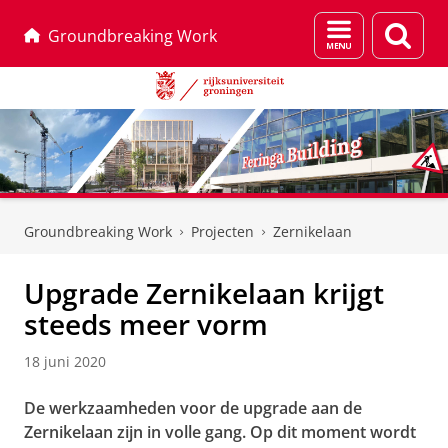
Menu
Zoek
Groundbreaking Work
en
zoeken
Skip
Skip
to
to
Groundbreaking Work
Projecten
Zernikelaan
Content
Navigation
Upgrade Zernikelaan krijgt
steeds meer vorm
18 juni 2020
De werkzaamheden voor de upgrade aan de
Zernikelaan zijn in volle gang. Op dit moment wordt