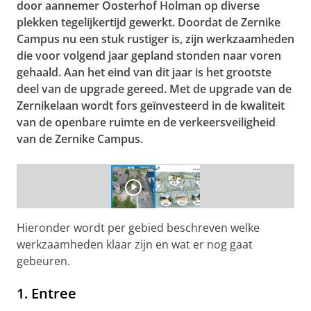
door aannemer Oosterhof Holman op diverse
plekken tegelijkertijd gewerkt. Doordat de Zernike
Campus nu een stuk rustiger is, zijn werkzaamheden
die voor volgend jaar gepland stonden naar voren
gehaald. ​Aan het eind van dit jaar is het grootste
deel van de upgrade gereed. Met de upgrade van de
Zernikelaan wordt fors geïnvesteerd in de kwaliteit
van de openbare ruimte en de verkeersveiligheid
van de Zernike Campus.
Neem een kijkje over de Zernikelaan
Pas uw cookie instellingen aan
om deze
video te zien
Hieronder wordt per gebied beschreven welke
werkzaamheden klaar zijn en wat er nog gaat
gebeuren.
1. Entree
Resultaat entreegebied