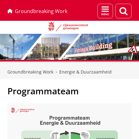
Menu
Zoek
Groundbreaking Work
en
zoeken
Skip
Skip
to
to
Groundbreaking Work
Energie & Duurzaamheid
Content
Navigation
Programmateam