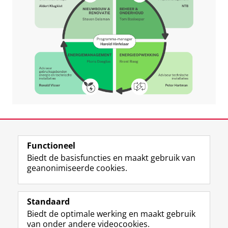
Laatst gewijzigd:
20 januari 2025 15:32
Functioneel
View this page in:
English
Biedt de basisfuncties en maakt gebruik van
geanonimiseerde cookies.
L
Volg ons op
i
Standaard
n
Biedt de optimale werking en maakt gebruik
k
Studiekiezers
van onder andere videocookies.
e