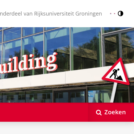
nderdeel van Rijksuniversiteit Groningen
Contr
Nederlands
English
Zoeken