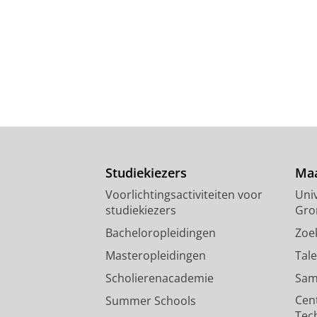
Studiekiezers
Maa
Voorlichtingsactiviteiten voor
Univ
studiekiezers
Gro
Bacheloropleidingen
Zoe
Masteropleidingen
Tal
Scholierenacademie
Sam
Cen
Summer Schools
Tec