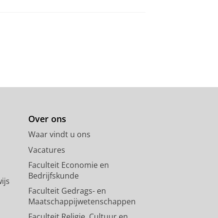
Over ons
Waar vindt u ons
Vacatures
Faculteit Economie en
Bedrijfskunde
ijs
Faculteit Gedrags- en
Maatschappijwetenschappen
Faculteit Religie, Cultuur en