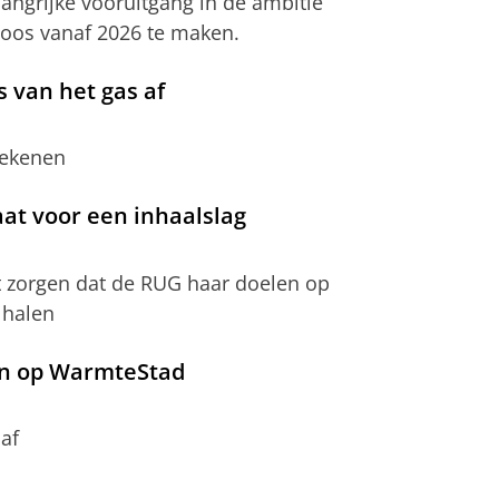
langrijke vooruitgang in de ambitie
oos vanaf 2026 te maken.
 van het gas af
tekenen
t voor een inhaalslag
zorgen dat de RUG haar doelen op
 halen
en op WarmteStad
af