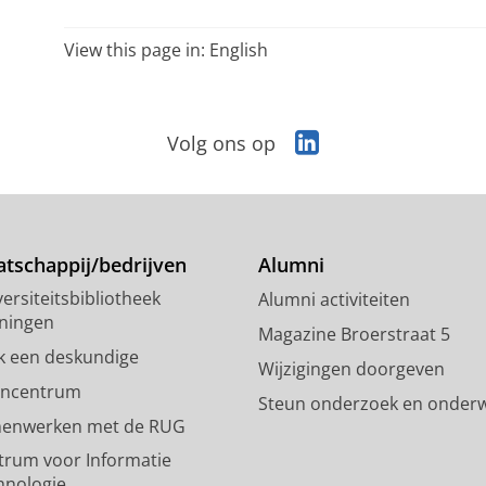
View this page in:
English
L
Volg ons op
i
n
k
e
d
tschappij/bedrijven
Alumni
I
ersiteitsbibliotheek
Alumni activiteiten
n
ningen
-
Magazine Broerstraat 5
p
k een deskundige
Wijzigingen doorgeven
a
encentrum
Steun onderzoek en onderw
g
enwerken met de RUG
i
n
trum voor Informatie
a
hnologie