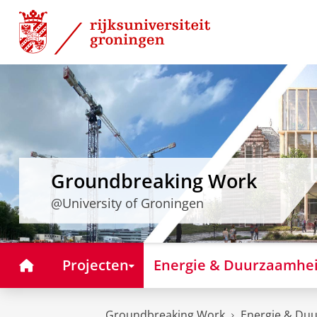
Skip
Skip
to
to
Content
Navigation
Groundbreaking Work
@University of Groningen
Home
Projecten
Energie & Duurzaamhe
Groundbreaking Work
Energie & Du