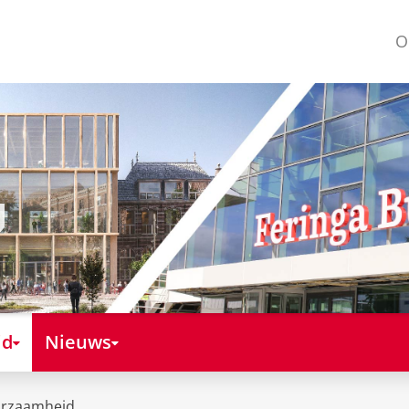
O
id
Nieuws
urzaamheid