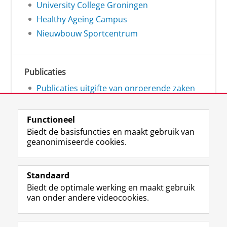
University College Groningen
Healthy Ageing Campus
Nieuwbouw Sportcentrum
Publicaties
Publicaties uitgifte van onroerende zaken
Functioneel
Biedt de basisfuncties en maakt gebruik van
geanonimiseerde cookies.
L
Volg ons op
i
Standaard
n
Biedt de optimale werking en maakt gebruik
k
Studiekiezers
van onder andere videocookies.
e
Maatschappij/bedrijven
d
I