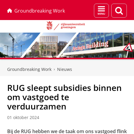
Menu
Zoek
Groundbreaking Work
en
zoeken
Skip
Skip
to
to
Groundbreaking Work
Nieuws
Content
Navigation
RUG sleept subsidies binnen
om vastgoed te
verduurzamen
01 oktober 2024
Bij de RUG hebben we de taak om ons vastgoed flink