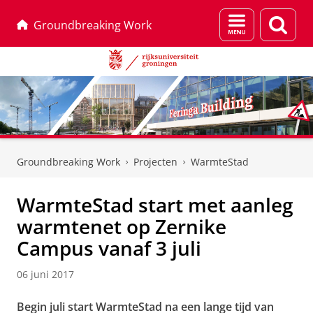
Menu
Zoek
Groundbreaking Work
en
zoeken
Skip
Skip
to
to
Groundbreaking Work
Projecten
WarmteStad
Content
Navigation
WarmteStad start met aanleg
warmtenet op Zernike
Campus vanaf 3 juli
06 juni 2017
Begin juli start WarmteStad na een lange tijd van