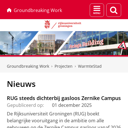
Menu
Zoek
Groundbreaking Work
en
zoeken
Skip
Skip
to
to
Groundbreaking Work
Projecten
WarmteStad
Content
Navigation
Nieuws
RUG steeds dichterbij gasloos Zernike Campus
Gepubliceerd op:
01 december 2025
De Rijksuniversiteit Groningen (RUG) boekt
belangrijke vooruitgang in de ambitie om alle
gebouwen op de Zernike Campus gasloos vanaf 2026