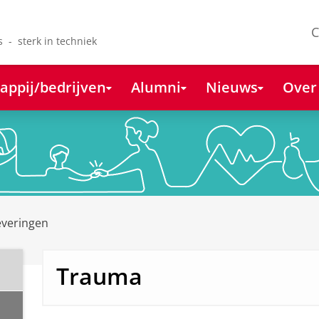
C
s - sterk in techniek
appij/bedrijven
Alumni
Nieuws
Over
everingen
Trauma