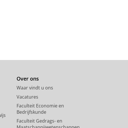
Over ons
Waar vindt u ons
Vacatures
Faculteit Economie en
Bedrijfskunde
ijs
Faculteit Gedrags- en
Maatschappijwetenschappen