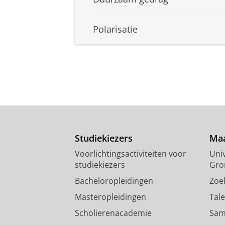
Polarisatie
Studiekiezers
Maa
Voorlichtingsactiviteiten voor
Univ
studiekiezers
Gro
Bacheloropleidingen
Zoe
Masteropleidingen
Tal
Scholierenacademie
Sam