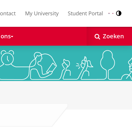
ontact
My University
Student Portal
Contr
Nederlands
English
 ons
Zoeken