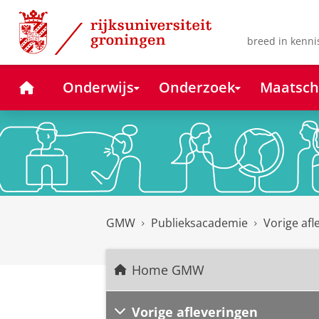
Skip
Skip
to
to
Content
Navigation
breed in kenni
Home
Onderwijs
Onderzoek
Maatsch
GMW
Publieksacademie
Vorige afl
Home GMW
Vorige afleveringen