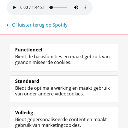
Of luister terug op Spotify
Publieksacademie 9 mei 2023
Pas uw cookie instellingen aan
om deze
video te zien
Laatst gewijzigd:
02 februari 2026 13:46
Functioneel
Biedt de basisfuncties en maakt gebruik van
geanonimiseerde cookies.
F
L
R
I
Y
Volg de RUG
a
i
S
n
o
Standaard
c
n
S
s
u
Biedt de optimale werking en maakt gebruik
e
k
-
t
T
Studiekiezers
van onder andere videocookies.
b
e
f
a
u
Maatschappij/bedrijven
o
d
e
g
b
o
I
e
r
e
Alumni
k
n
d
a
-
Volledig
p
-
R
m
k
Biedt gepersonaliseerde content en maakt
Over ons
a
p
i
-
a
gebruik van marketingcookies.