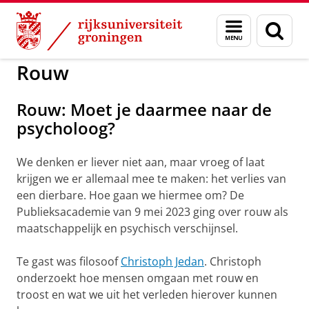
Skip
Skip
to
to
GMW
Publieksacademie
Vorige afleveringen
Menu
Zoek
Content
Navigation
en
zoeken
Rouw
Rouw: Moet je daarmee naar de
psycholoog?
We denken er liever niet aan, maar vroeg of laat
krijgen we er allemaal mee te maken: het verlies van
een dierbare. Hoe gaan we hiermee om? De
Publieksacademie van 9 mei 2023 ging over rouw als
maatschappelijk en psychisch verschijnsel.
Te gast was filosoof
Christoph Jedan
. Christoph
onderzoekt hoe mensen omgaan met rouw en
troost en wat we uit het verleden hierover kunnen