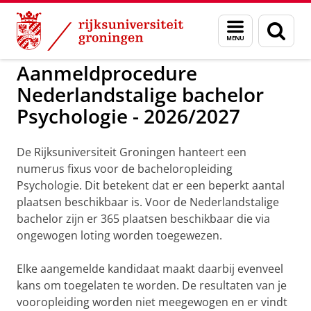
Skip
Skip
to
to
GMW
Bachelors
Bachelor Psychologie
Menu
Zoek
Content
Navigation
en
zoeken
Aanmeldprocedure
Nederlandstalige bachelor
Psychologie - 2026/2027
De Rijksuniversiteit Groningen hanteert een
numerus fixus voor de bacheloropleiding
Psychologie. Dit betekent dat er een beperkt aantal
plaatsen beschikbaar is. Voor de Nederlandstalige
bachelor zijn er 365 plaatsen beschikbaar die via
ongewogen loting worden toegewezen.
Elke aangemelde kandidaat maakt daarbij evenveel
kans om toegelaten te worden. De resultaten van je
vooropleiding worden niet meegewogen en er vindt