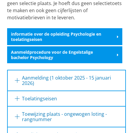
geen selectie plaats. Je hoeft dus geen selectietoets
te maken en ook geen cijferlijsten of
motivatiebrieven in te leveren.
informatie over de opleiding Psychologie en
toelatingseisen
Aanmeldprocedure voor de Engelstalige
bachelor Psychology
Aanmelding (1 oktober 2025 - 15 januari
2026)
Op de website van
Studielink
kun je je
Toelatingseisen
aanmelden voor een studie in het
Nederlandse Hoger onderwijs. Meld je aan
Op deze
pagina
vind je uitgebreide informatie
Toewijzing plaats - ongewogen loting -
tussen 1 oktober 2025 en 15 januari 2026.
over de toelatingseisen. Je bent in elk geval
rangnummer
Binnen Studielink kies je voor de
toelaatbaar tot de bacheloropleiding
Nederlandstalige bachelor Psychologie. Maak
Voor de Nederlandstalige bachelor zijn er 365
Psychologie indien je beschikt over een vwo-