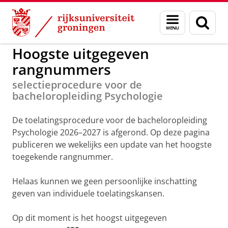
Skip
Skip
to
to
GMW
Bachelors
Menu
Zoek
Content
Navigation
en
zoeken
Hoogste uitgegeven
rangnummers
selectieprocedure voor de
bacheloropleiding Psychologie
De toelatingsprocedure voor de bacheloropleiding
Psychologie 2026–2027 is afgerond. Op deze pagina
publiceren we wekelijks een update van het hoogste
toegekende rangnummer.
Helaas kunnen we geen persoonlijke inschatting
geven van individuele toelatingskansen.
Op dit moment is het hoogst uitgegeven