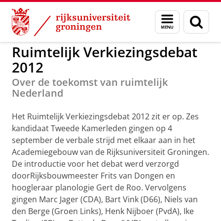
Skip
Skip
to
to
Ruimtelijk Verkiezingsdebat 20
Menu
Zoek
Content
Navigation
en
zoeken
Ruimtelijk Verkiezingsdebat
2012
Over de toekomst van ruimtelijk
Nederland
Het Ruimtelijk Verkiezingsdebat 2012 zit er op. Zes
kandidaat Tweede Kamerleden gingen op 4
september de verbale strijd met elkaar aan in het
Academiegebouw van de Rijksuniversiteit Groningen.
De introductie voor het debat werd verzorgd
doorRijksbouwmeester Frits van Dongen en
hoogleraar planologie Gert de Roo. Vervolgens
gingen Marc Jager (CDA), Bart Vink (D66), Niels van
den Berge (Groen Links), Henk Nijboer (PvdA), Ike