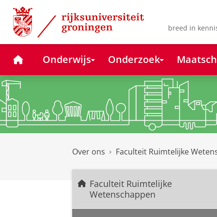
Skip
Skip
to
to
Content
Navigation
breed in kenni
Home
Onderwijs
Onderzoek
Maatsch
Over ons
Faculteit Ruimtelijke Wete
Faculteit Ruimtelijke
Wetenschappen