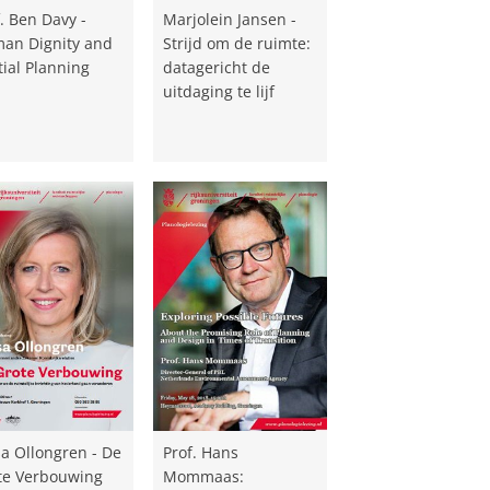
. Ben Davy -
Marjolein Jansen -
an Dignity and
Strijd om de ruimte:
tial Planning
datagericht de
uitdaging te lijf
sa Ollongren - De
Prof. Hans
te Verbouwing
Mommaas: