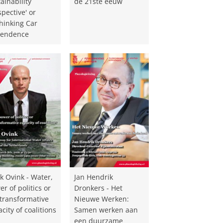
ainability
de 21ste eeuw
pective' or
thinking Car
endence
k Ovink - Water,
Jan Hendrik
r of politics or
Dronkers - Het
 transformative
Nieuwe Werken:
city of coalitions
Samen werken aan
een duurzame