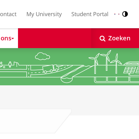
ontact
My University
Student Portal
Contr
Nederlands
English
 ons
Zoeken