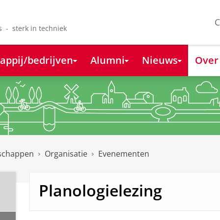
C
s - sterk in techniek
appij/bedrijven
Alumni
Nieuws
Over
nschappen
Organisatie
Evenementen
Planologielezing