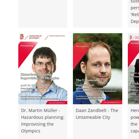
sust
pers
'Re
Dep
Dr. Martin Müller -
Daan Zandbelt - The
Hen
Hazardous planning:
Untameable City
powe
Improvising the
the
Olympics
capa