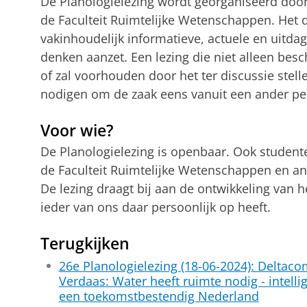
De Planologielezing wordt georganiseerd doo
de Faculteit Ruimtelijke Wetenschappen. Het d
vakinhoudelijk informatieve, actuele en uitdag
denken aanzet. Een lezing die niet alleen besc
of zal voorhouden door het ter discussie stell
nodigen om de zaak eens vanuit een ander pers
Voor wie?
De Planologielezing is openbaar. Ook student
de Faculteit Ruimtelijke Wetenschappen en an
De lezing draagt bij aan de ontwikkeling van h
ieder van ons daar persoonlijk op heeft.
Terugkijken
26e Planologielezing (18-06-2024): Deltaco
Verdaas: Water heeft ruimte nodig - intelli
een toekomstbestendig Nederland