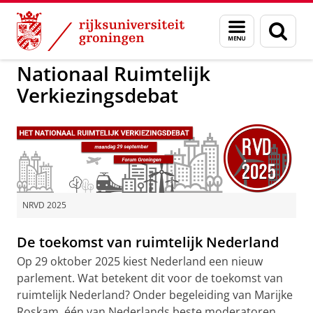
Skip
Skip
to
to
Over ons
RVD
Menu
Zoek
Content
Navigation
en
zoeken
Nationaal Ruimtelijk
Verkiezingsdebat
NRVD 2025
De toekomst van ruimtelijk Nederland
Op 29 oktober 2025 kiest Nederland een nieuw
parlement. Wat betekent dit voor de toekomst van
ruimtelijk Nederland? Onder begeleiding van Marijke
Roskam, één van Nederlands beste moderatoren,