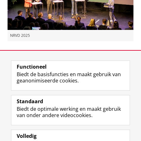
NRVD 2025
Laatst gewijzigd:
11 juni 2026 12:17
Functioneel
View this page in:
English
Biedt de basisfuncties en maakt gebruik van
geanonimiseerde cookies.
F
L
R
I
Y
Volg de RUG
a
i
S
n
o
Standaard
c
n
S
s
u
Biedt de optimale werking en maakt gebruik
e
k
-
t
T
Studiekiezers
van onder andere videocookies.
b
e
f
a
u
Maatschappij/bedrijven
o
d
e
g
b
o
I
e
r
e
Alumni
k
n
d
a
-
Volledig