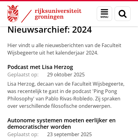
Skip
Skip
Over ons
Nieuws
Menu
Zoek
to
to
en
Content
Navigation
zoeken
Nieuwsarchief: 2024
Hier vindt u alle nieuwsberichten van de Faculteit
Wijsbegeerte uit het kalenderjaar 2024.
Podcast met Lisa Herzog
Geplaatst op:
29 oktober 2025
Lisa Herzog, decaan van de Faculteit Wijsbegeerte,
was recentelijk te gast in de podcast 'Ping Pong
Philosophy' van Pablo Rivas-Robledo. Zij spraken
over verschillende filosofische onderwerpen.
Autonome systemen moeten eerlijker en
democratischer worden
Geplaatst op:
23 september 2025