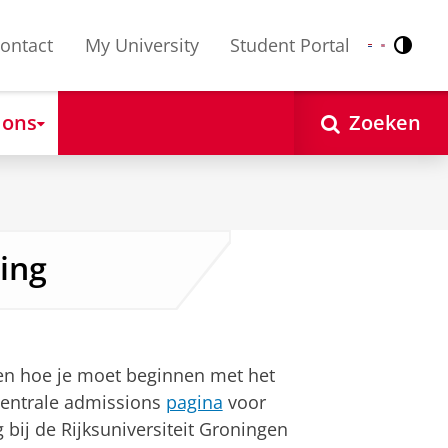
ontact
My University
Student Portal
Contr
Nederlands
English
 ons
Zoeken
ing
en hoe je moet beginnen met het
centrale admissions
pagina
voor
bij de Rijksuniversiteit Groningen