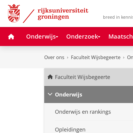
Skip
Skip
to
to
Content
Navigation
breed in kenni
Home
Onderwijs
Onderzoek
Maatsch
Over ons
Faculteit Wijsbegeerte
On
Faculteit Wijsbegeerte
Onderwijs
Onderwijs en rankings
Opleidingen