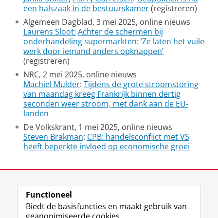
een halszaak in de bestuurskamer
(registreren)
Algemeen Dagblad, 3 mei 2025, online nieuws
Laurens Sloot:
Achter de schermen bij
onderhandeling supermarkten: ‘Ze laten het vuile
werk door iemand anders opknappen’
(registreren)
NRC, 2 mei 2025, online nieuws
Machiel Mulder
:
Tijdens de grote stroomstoring
van maandag kreeg Frankrijk binnen dertig
seconden weer stroom, met dank aan de EU-
landen
De Volkskrant, 1 mei 2025, online nieuws
Steven Brakman
:
CPB: handelsconflict met VS
heeft beperkte invloed op economische groei
Laatst gewijzigd:
27 februari 2026 13:15
Functioneel
View this page in:
English
Biedt de basisfuncties en maakt gebruik van
geanonimiseerde cookies.