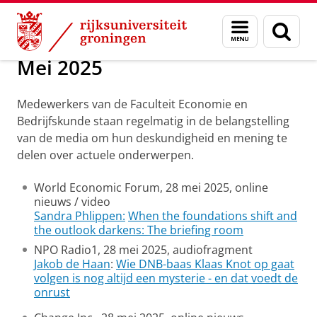
Skip
Skip
Over ons
2025
Menu
Zoek
to
to
en
Content
Navigation
zoeken
Mei 2025
Medewerkers van de Faculteit Economie en
Bedrijfskunde staan regelmatig in de belangstelling
van de media om hun deskundigheid en mening te
delen over actuele onderwerpen.
World Economic Forum, 28 mei 2025, online
nieuws / video
Sandra Phlippen:
When the foundations shift and
the outlook darkens: The briefing room
NPO Radio1, 28 mei 2025, audiofragment
Jakob de Haan
:
Wie DNB-baas Klaas Knot op gaat
volgen is nog altijd een mysterie - en dat voedt de
onrust