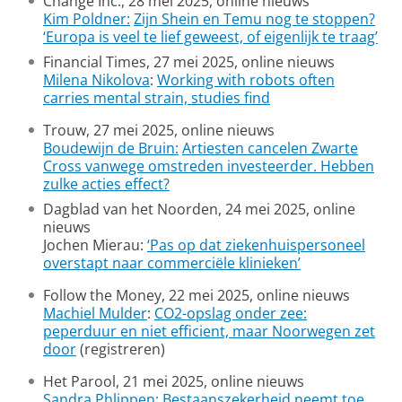
Change Inc., 28 mei 2025, online nieuws
Kim Poldner:
Zijn Shein en Temu nog te stoppen?
‘Europa is veel te lief geweest, of eigenlijk te traag’
Financial Times, 27 mei 2025, online nieuws
Milena Nikolova
:
Working with robots often
carries mental strain, studies find
Trouw, 27 mei 2025, online nieuws
Boudewijn de Bruin:
Artiesten cancelen Zwarte
Cross vanwege omstreden investeerder. Hebben
zulke acties effect?
Dagblad van het Noorden, 24 mei 2025, online
nieuws
Jochen Mierau:
‘Pas op dat ziekenhuispersoneel
overstapt naar commerciële klinieken’
Follow the Money, 22 mei 2025, online nieuws
Machiel Mulder
:
CO2-opslag onder zee:
peperduur en niet efficient, maar Noorwegen zet
door
(registreren)
Het Parool, 21 mei 2025, online nieuws
Sandra Phlippen:
Bestaanszekerheid neemt toe,