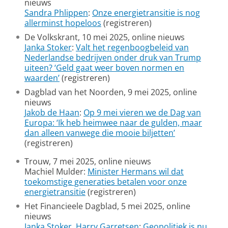
nieuws
Sandra Phlippen
:
Onze energietransitie is nog
allerminst hopeloos
(registreren)
De Volkskrant, 10 mei 2025, online nieuws
Janka Stoker
:
Valt het regenboogbeleid van
Nederlandse bedrijven onder druk van Trump
uiteen? ‘Geld gaat weer boven normen en
waarden’
(registreren)
Dagblad van het Noorden, 9 mei 2025, online
nieuws
Jakob de Haan
:
Op 9 mei vieren we de Dag van
Europa: ‘Ik heb heimwee naar de gulden, maar
dan alleen vanwege die mooie biljetten’
(registreren)
Trouw, 7 mei 2025, online nieuws
Machiel Mulder:
Minister Hermans wil dat
toekomstige generaties betalen voor onze
energietransitie
(registreren)
Het Financieele Dagblad, 5 mei 2025, online
nieuws
Janka Stoker
,
Harry Garretsen
:
Geopolitiek is nu