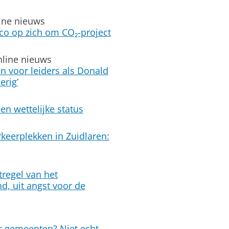
line nieuws
ico op zich om CO₂-project
nline nieuws
 voor leiders als Donald
erig’
en wettelijke status
keerplekken in Zuidlaren:
regel van het
nd, uit angst voor de
or gemeenten? Niet echt,