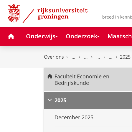
Skip
Skip
to
to
Content
Navigation
breed in kenni
Home
Onderwijs
Onderzoek
Maatsch
Over ons
2025
Faculteit Economie en
Bedrijfskunde
2025
December 2025