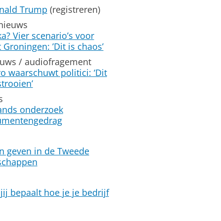
nald Trump
(registreren)
 nieuws
? Vier scenario’s voor
 Groningen: ’Dit is chaos’
euws / audiofragement
aarschuwt politici: ‘Dit
trooien’
s
ands onderzoek
sumentengedrag
n geven in de Tweede
dschappen
jij bepaalt hoe je je bedrijf