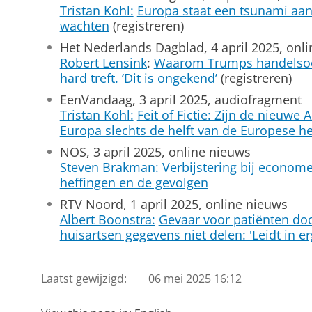
Tristan Kohl:
Europa staat een tsunami aan
wachten
(registreren)
Het Nederlands Dagblad, 4 april 2025, onl
Robert Lensink
:
Waarom Trumps handelsoor
hard treft. ‘Dit is ongekend’
(registreren)
EenVandaag, 3 april 2025, audiofragment
Tristan Kohl:
Feit of Fictie: Zijn de nieuwe
Europa slechts de helft van de Europese he
NOS, 3 april 2025, online nieuws
Steven Brakman:
Verbijstering bij econome
heffingen en de gevolgen
RTV Noord, 1 april 2025, online nieuws
Albert Boonstra:
Gevaar voor patiënten do
huisartsen gegevens niet delen: 'Leidt in er
Laatst gewijzigd:
06 mei 2025 16:12