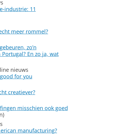
ws
-industrie: 11
echt meer rommel?
gebeuren, zo’n
 Portugal? En zo ja, wat
line nieuws
 good for you
ht creatiever?
fingen misschien ook goed
n)
ws
American manufacturing?