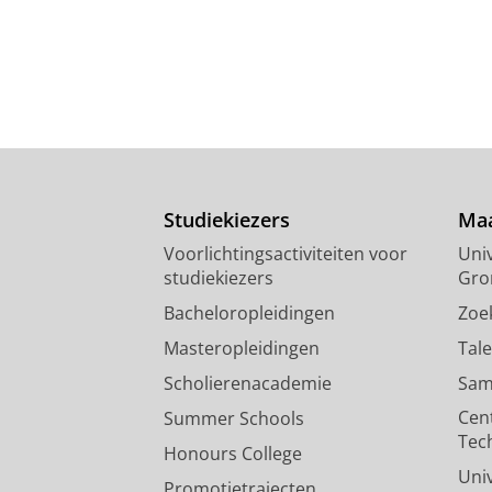
Studiekiezers
Maa
Voorlichtingsactiviteiten voor
Univ
studiekiezers
Gro
Bacheloropleidingen
Zoe
Masteropleidingen
Tal
Scholierenacademie
Sam
Cen
Summer Schools
Tec
Honours College
Uni
Promotietrajecten