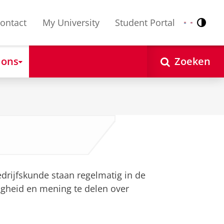
ontact
My University
Student Portal
Contr
Nederlands
English
 ons
Zoeken
rijfskunde staan regelmatig in de
gheid en mening te delen over