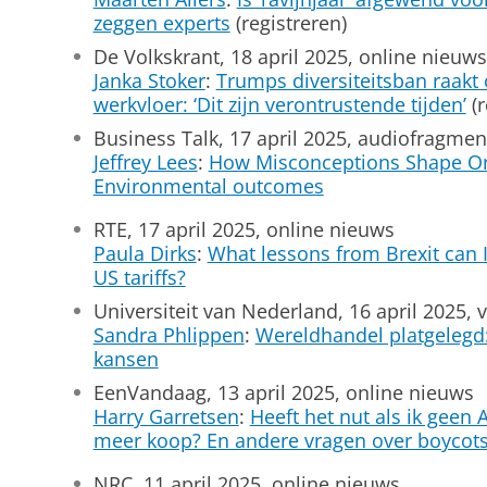
zeggen experts
(registreren)
De Volkskrant, 18 april 2025, online nieuws
Janka Stoker
:
Trumps diversiteitsban raakt
werkvloer: ‘Dit zijn verontrustende tijden’
(r
Business Talk, 17 april 2025, audiofragmen
Jeffrey Lees
:
How Misconceptions Shape Or
Environmental outcomes
RTE, 17 april 2025, online nieuws
Paula Dirks
:
What lessons from Brexit can I
US tariffs?
Universiteit van Nederland, 16 april 2025, 
Sandra Phlippen
:
Wereldhandel platgelegd:
kansen
EenVandaag, 13 april 2025, online nieuws
Harry Garretsen
:
Heeft het nut als ik geen
meer koop? En andere vragen over boycot
NRC, 11 april 2025, online nieuws