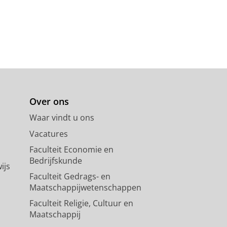
Over ons
Waar vindt u ons
Vacatures
Faculteit Economie en
Bedrijfskunde
ijs
Faculteit Gedrags- en
Maatschappijwetenschappen
Faculteit Religie, Cultuur en
Maatschappij