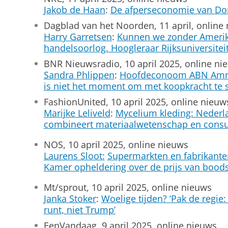
Jakob de Haan
:
De afperseconomie van Do
Dagblad van het Noorden, 11 april, online
Harry Garretsen
:
Kunnen we zonder Amerika
handelsoorlog. Hoogleraar Rijksuniversiteit
BNR Nieuwsradio, 10 april 2025, online ni
Sandra Phlippen
:
Hoofdeconoom ABN Amro w
is niet het moment om met koopkracht te s
FashionUnited, 10 april 2025, online nieuw
Marijke Leliveld
:
Mycelium kleding: Nederl
combineert materiaalwetenschap en con
NOS, 10 april 2025, online nieuws
Laurens Sloot:
Supermarkten en fabrikante
Kamer opheldering over de prijs van boo
Mt/sprout, 10 april 2025, online nieuws
Janka Stoker
:
Woelige tijden? ‘Pak de regie: 
runt, niet Trump’
EenVandaag, 9 april 2025, online nieuws