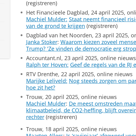
(registreren)
Het Financieele Dagblad, 24 april 2025, on
Machiel Mulder:
Staat neemt financieel ris
van de grond te krijgen
(registreren)
Dagblad van het Noorden, 23 april 2025, o
Janka Stoker
:
Waarom kiezen zoveel mensen
Trump? 'Ze vinden de democratie erg strop
Accountant.nl, 23 april 2025, online nieuws
Ralph ter Hoven:
Geef de regels van de RJ e
RTV Drenthe, 22 april 2025, online nieuws
Marijke Leliveld:
Nog steeds zorgen om par
hoe zit het?
Trouw, 20 april 2025, online nieuws
Machiel Mulder
:
De meest omstreden maat
klimaatbeleid, de CO2-heffing, blijft overei
rechter
(registreren)
Trouw, 18 april 2025, online nieuws
Maarten Allers
:
Is ‘ravijnjaar’ afgewend vo