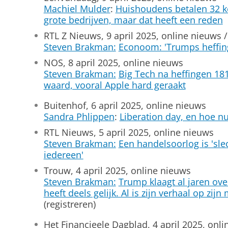
Machiel Mulder
:
Huishoudens betalen 32 k
grote bedrijven, maar dat heeft een reden
RTL Z Nieuws, 9 april 2025, online nieuws /
Steven Brakman:
Econoom: 'Trumps heffing
NOS, 8 april 2025, online nieuws
Steven Brakman:
Big Tech na heffingen 181
waard, vooral Apple hard geraakt
Buitenhof, 6 april 2025, online nieuws
Sandra Phlippen
:
Liberation day, en hoe n
RTL Nieuws, 5 april 2025, online nieuws
Steven Brakman:
Een handelsoorlog is 'sle
iedereen'
Trouw, 4 april 2025, online nieuws
Steven Brakman:
Trump klaagt al jaren ove
heeft deels gelijk. Al is zijn verhaal op zijn
(registreren)
Het Financieele Dagblad, 4 april 2025, onl