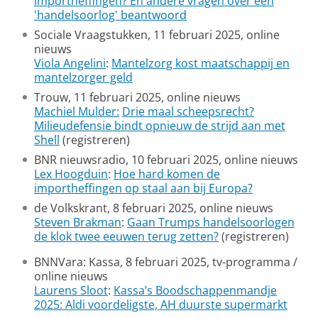
importheffingen? En andere vragen over een
'handelsoorlog' beantwoord
Sociale Vraagstukken, 11 februari 2025, online
nieuws
Viola Angelini
:
Mantelzorg kost maatschappij en
mantelzorger geld
Trouw, 11 februari 2025, online nieuws
Machiel Mulder:
Drie maal scheepsrecht?
Milieudefensie bindt opnieuw de strijd aan met
Shell
(registreren)
BNR nieuwsradio, 10 februari 2025, online nieuws
Lex Hoogduin
:
Hoe hard komen de
importheffingen op staal aan bij Europa?
de Volkskrant, 8 februari 2025, online nieuws
Steven Brakman
:
Gaan Trumps handelsoorlogen
de klok twee eeuwen terug zetten?
(registreren)
BNNVara: Kassa, 8 februari 2025, tv-programma /
online nieuws
Laurens Sloot
:
Kassa’s Boodschappenmandje
2025: Aldi voordeligste, AH duurste supermarkt