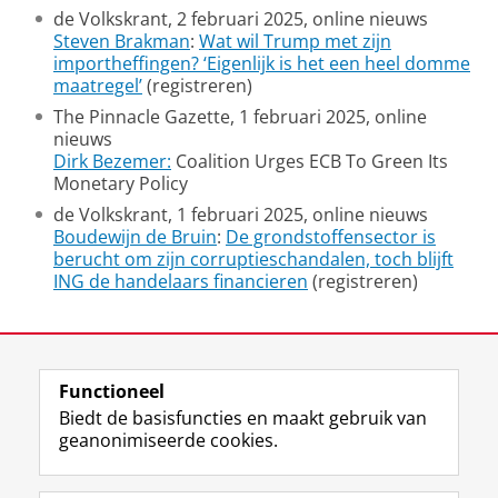
de Volkskrant, 2 februari 2025, online nieuws
Steven Brakman
:
Wat wil Trump met zijn
importheffingen? ‘Eigenlijk is het een heel domme
maatregel’
(registreren)
The Pinnacle Gazette, 1 februari 2025, online
nieuws
Dirk Bezemer:
Coalition Urges ECB To Green Its
Monetary Policy
de Volkskrant, 1 februari 2025, online nieuws
Boudewijn de Bruin
:
De grondstoffensector is
berucht om zijn corruptieschandalen, toch blijft
ING de handelaars financieren
(registreren)
Laatst gewijzigd:
27 februari 2026 12:50
Functioneel
View this page in:
English
Biedt de basisfuncties en maakt gebruik van
geanonimiseerde cookies.
F
L
R
I
Y
Volg de RUG