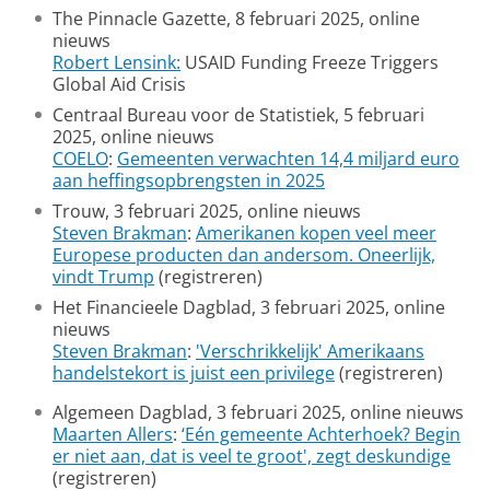
The Pinnacle Gazette, 8 februari 2025, online
nieuws
Robert Lensink:
USAID Funding Freeze Triggers
Global Aid Crisis
Centraal Bureau voor de Statistiek, 5 februari
2025, online nieuws
COELO
:
Gemeenten verwachten 14,4 miljard euro
aan heffingsopbrengsten in 2025
Trouw, 3 februari 2025, online nieuws
Steven Brakman
:
Amerikanen kopen veel meer
Europese producten dan andersom. Oneerlijk,
vindt Trump
(registreren)
Het Financieele Dagblad, 3 februari 2025, online
nieuws
Steven Brakman
:
'Verschrikkelijk' Amerikaans
handelstekort is juist een privilege
(registreren)
Algemeen Dagblad, 3 februari 2025, online nieuws
Maarten Allers
:
‘Eén gemeente Achterhoek? Begin
er niet aan, dat is veel te groot', zegt deskundige
(registreren)