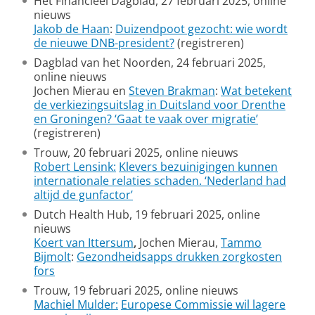
Het Financieel Dagblad, 27 februari 2025, online
nieuws
Jakob de Haan
:
Duizendpoot gezocht: wie wordt
de nieuwe DNB-president?
(registreren)
Dagblad van het Noorden, 24 februari 2025,
online nieuws
Jochen Mierau en
Steven Brakman
:
Wat betekent
de verkiezingsuitslag in Duitsland voor Drenthe
en Groningen? ‘Gaat te vaak over migratie’
(registreren)
Trouw, 20 februari 2025, online nieuws
Robert Lensink:
Klevers bezuinigingen kunnen
internationale relaties schaden. ‘Nederland had
altijd de gunfactor’
Dutch Health Hub, 19 februari 2025, online
nieuws
Koert van Ittersum
,
Jochen Mierau,
Tammo
Bijmolt
:
Ge­zond­heids­apps drukken zorgkosten
fors
Trouw, 19 februari 2025, online nieuws
Machiel Mulder:
Europese Commissie wil lagere