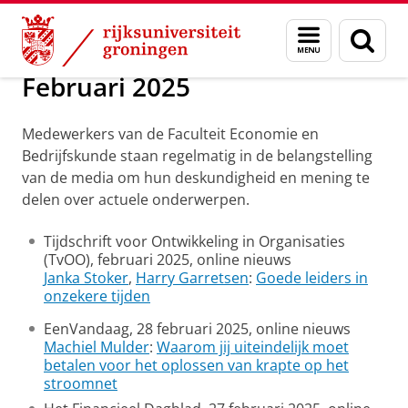
Skip
Skip
Over ons
2025
Menu
Zoek
to
to
en
Content
Navigation
zoeken
Februari 2025
Medewerkers van de Faculteit Economie en
Bedrijfskunde staan regelmatig in de belangstelling
van de media om hun deskundigheid en mening te
delen over actuele onderwerpen.
Tijdschrift voor Ontwikkeling in Organisaties
(TvOO), februari 2025, online nieuws
Janka Stoker
,
Harry Garretsen
:
Goede leiders in
onzekere tijden
EenVandaag, 28 februari 2025, online nieuws
Machiel Mulder
:
Waarom jij uiteindelijk moet
betalen voor het oplossen van krapte op het
stroomnet