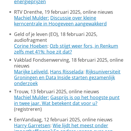
energieprijzen
RTV Drenthe, 19 februari 2025, online nieuws
Machiel Mulder:
Discussie over kleine
kerncentrale in Hoogeveen aangewakkerd
Geld of je leven (EO), 18 februari 2025,
audiofragment
Corine Hoeben
:
Ozb stijgt weer fors, in Renkum
zelfs met 41%: hoe zit dat?
Vakblad Fondsenwerving, 18 februari 2025, online
nieuws
Marijke Leliveld
,
Hans Risselada
:
Rijksuniversiteit
Groningen en Data Inside starten gezamenlijk
onderzoek
Trouw, 13 februari 2025, online nieuws
Machiel Mulder:
Gasprijs is op het hoogste punt
in twee jaar. Wat betekent dat voor u?
(registreren)
EenVandaag, 12 februari 2025, online nieuws
Harry Garretsen
:
Wie lijdt het meest onder